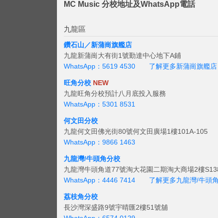
MC Music 分校地址及WhatsApp電話
九龍區
鑽石山／新蒲崗旗艦店
九龍新蒲崗大有街1號勤達中心地下A鋪
WhatsApp：5619 4530
了解更多新蒲崗旗艦店
旺角分校
NEW
九龍旺角分校預計八月底投入服務
WhatsApp：5301 8531
何文田分校
九龍何文田佛光街80號何文田廣場1樓101A-105
WhatsApp：9866 1463
九龍灣/牛頭角分校
九龍灣牛頭角道77號淘大花園二期淘大商場2樓S138
WhatsApp：4446 7414
了解更多九龍灣/牛頭
荔枝角分校
長沙灣深盛路9號宇晴匯2樓51號舖