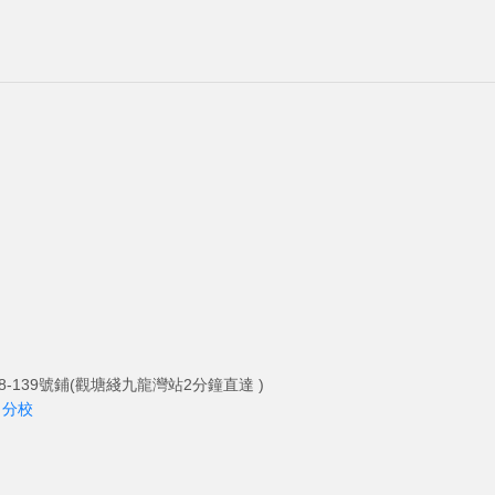
-139號鋪(觀塘綫九龍灣站2分鐘直達 )
角分校