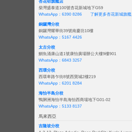
杏花邨旗艦店
柴灣盛泰道100號杏花新城地下G59
WhatsApp：6390 8286
了解更多杏花新城旗艦
銅鑼灣分校
銅鑼灣耀華街39號南慶坊10樓
WhatsApp：5167 4426
太古分校
鰂魚涌康山道1號康怡廣場辦公大樓9樓901
WhatsApp：6843 3257
西環分校
西環卑路乍街8號西寶城2樓219
WhatsApp：6201 8284
海怡半島分校
鴨脷洲海怡半島海怡西商場地下G01-02
WhatsApp：5133 8137
馬來西亞
吉隆坡分校