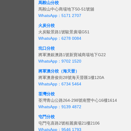
馬鞍山分校
馬鞍山中心商場地下50-51號舖
WhatsApp：5171 2707
火炭分校
火炭駿景路1號駿景廣場G51
WhatsApp：6278 0084
坑口分校
將軍澳銀澳路1號新寶城商場地下G22
WhatsApp：9702 1520
將軍澳分校（海天晉）
將軍澳唐俊街28號海天晉匯1樓120A
WhatsApp：6734 5464
荃灣分校
荃灣青山公路264-298號南豐中心16樓1614
WhatsApp：9139 4872
屯門分校
屯門屯喜路2號栢麗廣場21樓2106
WhatsApp：9546 1793