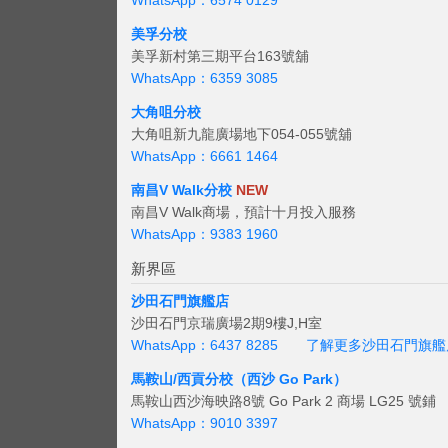
WhatsApp：6574 0129
美孚分校
美孚新村第三期平台163號舖
WhatsApp：6359 3085
大角咀分校
大角咀新九龍廣場地下054-055號舖
WhatsApp：6661 1464
南昌V Walk分校
NEW
南昌V Walk商場，預計十月投入服務
WhatsApp：9383 1960
新界區
沙田石門旗艦店
沙田石門京瑞廣場2期9樓J,H室
WhatsApp：6437 8285
了解更多沙田石門旗艦
馬鞍山/西貢
分校（西沙 Go Park）
馬鞍山西沙海映路8號 Go Park 2 商場 LG25 號鋪
WhatsApp：9010 3397