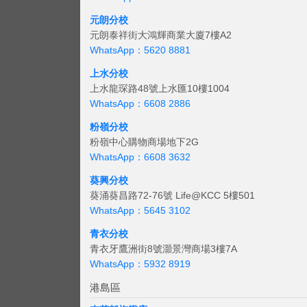
元朗分校
元朗泰祥街大鴻輝商業大廈7樓A2
WhatsApp：5620 8881
上水分校
上水龍琛路48號上水匯10樓1004
WhatsApp：6608 2886
粉嶺分校
粉嶺中心購物商場地下2G
WhatsApp：6608 3632
葵興分校
葵涌葵昌路72-76號 Life@KCC 5樓501
WhatsApp：5645 3102
青衣分校
青衣牙鷹洲街8號灝景灣商場3樓7A
WhatsApp：5932 8919
港島區