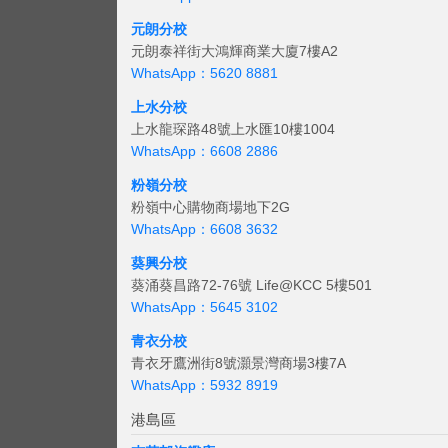
元朗分校
元朗泰祥街大鴻輝商業大廈7樓A2
WhatsApp：5620 8881
上水分校
上水龍琛路48號上水匯10樓1004
WhatsApp：6608 2886
粉嶺分校
粉嶺中心購物商場地下2G
WhatsApp：6608 3632
葵興分校
葵涌葵昌路72-76號 Life@KCC 5樓501
WhatsApp：5645 3102
青衣分校
青衣牙鷹洲街8號灝景灣商場3樓7A
WhatsApp：5932 8919
港島區