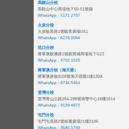
馬鞍山分校
馬鞍山中心商場地下50-51號舖
WhatsApp：5171 2707
火炭分校
火炭駿景路1號駿景廣場G51
WhatsApp：6278 0084
坑口分校
將軍澳銀澳路1號新寶城商場地下G22
WhatsApp：9702 1520
將軍澳分校（海天晉）
將軍澳唐俊街28號海天晉匯1樓120A
WhatsApp：6734 5464
荃灣分校
荃灣青山公路264-298號南豐中心16樓1614
WhatsApp：9139 4872
屯門分校
屯門屯喜路2號栢麗廣場21樓2106
WhatsApp：9546 1793