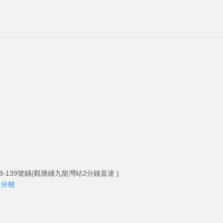
-139號鋪(觀塘綫九龍灣站2分鐘直達 )
角分校