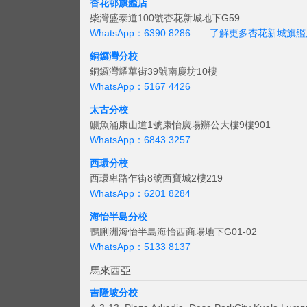
杏花邨旗艦店
柴灣盛泰道100號杏花新城地下G59
WhatsApp：6390 8286
了解更多杏花新城旗艦
銅鑼灣分校
銅鑼灣耀華街39號南慶坊10樓
WhatsApp：5167 4426
太古分校
鰂魚涌康山道1號康怡廣場辦公大樓9樓901
WhatsApp：6843 3257
西環分校
西環卑路乍街8號西寶城2樓219
WhatsApp：6201 8284
海怡半島分校
鴨脷洲海怡半島海怡西商場地下G01-02
WhatsApp：5133 8137
馬來西亞
吉隆坡分校