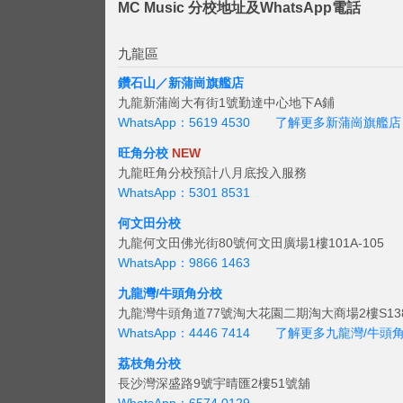
MC Music 分校地址及WhatsApp電話
九龍區
鑽石山／新蒲崗旗艦店
九龍新蒲崗大有街1號勤達中心地下A鋪
WhatsApp：5619 4530
了解更多新蒲崗旗艦店
旺角分校
NEW
九龍旺角分校預計八月底投入服務
WhatsApp：5301 8531
何文田分校
九龍何文田佛光街80號何文田廣場1樓101A-105
WhatsApp：9866 1463
九龍灣/牛頭角分校
九龍灣牛頭角道77號淘大花園二期淘大商場2樓S138
WhatsApp：4446 7414
了解更多九龍灣/牛頭
荔枝角分校
長沙灣深盛路9號宇晴匯2樓51號舖