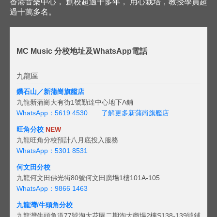
香港音樂中心， 創校超過十多年， 用心栽培，教授學員超
過十萬多名。
MC Music 分校地址及WhatsApp電話
九龍區
鑽石山／新蒲崗旗艦店
九龍新蒲崗大有街1號勤達中心地下A鋪
WhatsApp：5619 4530
了解更多新蒲崗旗艦店
旺角分校
NEW
九龍旺角分校預計八月底投入服務
WhatsApp：5301 8531
何文田分校
九龍何文田佛光街80號何文田廣場1樓101A-105
WhatsApp：9866 1463
九龍灣/牛頭角分校
九龍灣牛頭角道77號淘大花園二期淘大商場2樓S138-139號鋪