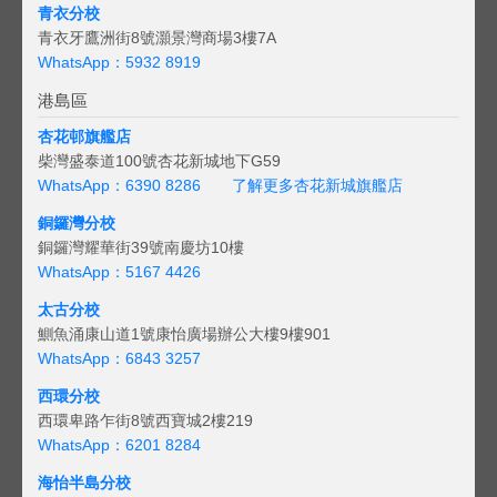
青衣分校
青衣牙鷹洲街8號灝景灣商場3樓7A
WhatsApp：5932 8919
港島區
杏花邨旗艦店
柴灣盛泰道100號杏花新城地下G59
WhatsApp：6390 8286
了解更多杏花新城旗艦店
銅鑼灣分校
銅鑼灣耀華街39號南慶坊10樓
WhatsApp：5167 4426
太古分校
鰂魚涌康山道1號康怡廣場辦公大樓9樓901
WhatsApp：6843 3257
西環分校
西環卑路乍街8號西寶城2樓219
WhatsApp：6201 8284
海怡半島分校