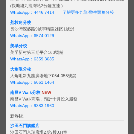
(觀塘綫九龍灣站2分鐘直達 )
WhatsApp：4446 7414
了解更多九龍灣/牛頭角分校
荔枝角分校
長沙灣深盛路9號宇晴匯2樓51號舖
WhatsApp：6574 0129
美孚分校
美孚新村第三期平台163號舖
WhatsApp：6359 3085
大角咀分校
大角咀新九龍廣場地下054-055號舖
WhatsApp：6661 1464
南昌V Walk分校
NEW
南昌V Walk商場，預計十月投入服務
WhatsApp：9383 1960
新界區
沙田石門旗艦店
沙田石門京瑞廣場2期9樓J,H室