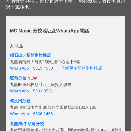
香港音樂中心， 創校超過十多年， 用心栽培，教授學員超
過十萬多名。
MC Music 分校地址及WhatsApp電話
九龍區
鑽石山／新蒲崗旗艦店
九龍新蒲崗大有街1號勤達中心地下A鋪
WhatsApp：5619 4530
了解更多新蒲崗旗艦店
旺角分校
NEW
九龍旺角分校預計八月底投入服務
WhatsApp：5301 8531
何文田分校
九龍何文田佛光街80號何文田廣場1樓101A-105
WhatsApp：9866 1463
九龍灣/牛頭角分校
九龍灣牛頭角道77號淘大花園二期淘大商場2樓S138-139號鋪