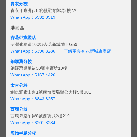
青衣分校
青衣牙鷹洲街8號灝景灣商場3樓7A
WhatsApp：5932 8919
港島區
杏花邨旗艦店
柴灣盛泰道100號杏花新城地下G59
WhatsApp：6390 8286
了解更多杏花新城旗艦店
銅鑼灣分校
銅鑼灣耀華街39號南慶坊10樓
WhatsApp：5167 4426
太古分校
鰂魚涌康山道1號康怡廣場辦公大樓9樓901
WhatsApp：6843 3257
西環分校
西環卑路乍街8號西寶城2樓219
WhatsApp：6201 8284
海怡半島分校