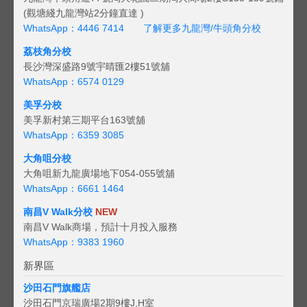
(觀塘綫九龍灣站2分鐘直達 )
WhatsApp：4446 7414
了解更多九龍灣/牛頭角分校
荔枝角分校
長沙灣深盛路9號宇晴匯2樓51號舖
WhatsApp：6574 0129
美孚分校
美孚新村第三期平台163號舖
WhatsApp：6359 3085
大角咀分校
大角咀新九龍廣場地下054-055號舖
WhatsApp：6661 1464
南昌V Walk分校
NEW
南昌V Walk商場，預計十月投入服務
WhatsApp：9383 1960
新界區
沙田石門旗艦店
沙田石門京瑞廣場2期9樓J,H室