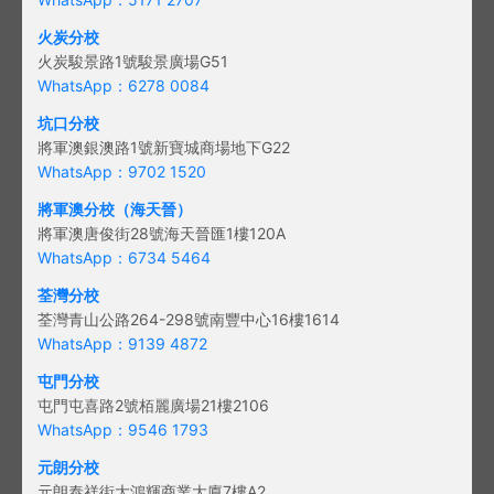
火炭分校
火炭駿景路1號駿景廣場G51
WhatsApp：6278 0084
坑口分校
將軍澳銀澳路1號新寶城商場地下G22
WhatsApp：9702 1520
將軍澳分校（海天晉）
將軍澳唐俊街28號海天晉匯1樓120A
WhatsApp：6734 5464
荃灣分校
荃灣青山公路264-298號南豐中心16樓1614
WhatsApp：9139 4872
屯門分校
屯門屯喜路2號栢麗廣場21樓2106
WhatsApp：9546 1793
元朗分校
元朗泰祥街大鴻輝商業大廈7樓A2