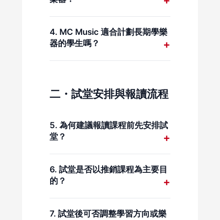
音樂學校能提供較完整的行政及教
學支援，包括補堂安排、導師調配
4. MC Music 適合計劃長期學樂
及課程跟進。此外，MC Music 作
器的學生嗎？
為一所具規模的音樂學院，會不定
期舉辦學員表演及合奏交流活動，
適合。課程以長期學習為前提，適
讓學生接觸不同樂器的演出與合作
合希望穩定學琴、學結他、學鼓或
機會，有助維持學習連貫性，並減
學小提琴的學生。
二・試堂安排與報讀流程
少學習中斷的風險。
5. 為何建議報讀課程前先安排試
堂？
試堂可讓學生了解導師教學方式及
課堂節奏，有助選擇合適的學習方
6. 試堂是否以推銷課程為主要目
向。
的？
試堂以體驗與評估為主，課程建議
會按學生實際情況提供，並非即時
7. 試堂後可否調整學習方向或樂