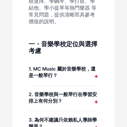
校選擇、學鋼琴、學打鼓、學
結他、學小提琴等熱門樂器 等
常見問題，提供清晰而具參考
價值的說明。
一・音樂學校定位與選擇
考慮
1. MC Music 屬於音樂學校，還
是一般琴行？
MC Music 是以長期音樂教育為核
心的音樂學校，課程設計與安排著
2. 音樂學校與一般琴行在學習安
重學習連貫性及制度穩定性，與一
排上有何分別？
般以短期課堂為主的琴行有所不
同。
音樂學校設有清晰課程制度、導師
安排及學習進度規劃，較適合計劃
3. 為何不建議只依賴私人導師學
長期學樂器的學生。
樂器？