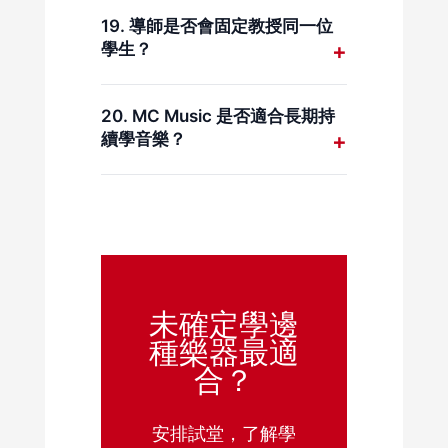
19. 導師是否會固定教授同一位
學生？
一般會安排固定導師，以保持學習
連貫性。
20. MC Music 是否適合長期持
續學音樂？
適合。課程制度清晰、教學安排穩
定，適合長期學樂器。
未確定學邊
種樂器最適
合？
安排試堂，了解學