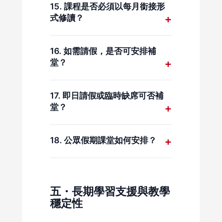
15. 課程是否必須以每月銜接形
式修讀？
是的，以確保教學進度及導師安排
穩定。
16. 如需請假，是否可安排補
堂？
按守則提前請假並經確認後，可安
排補堂。
17. 即日請假或臨時缺席可否補
堂？
即日請假一般不設補堂，病假除
外。
18. 公眾假期課堂如何安排？
除特別通知外，公眾假期照常上
課。
五・長期學習支援與教學
穩定性