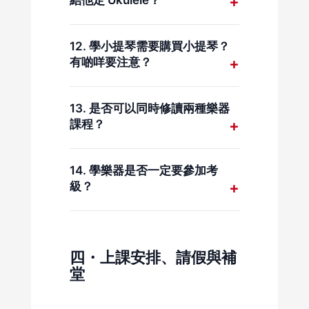
結他定 Ukulele？
適合作為小朋友首次接觸樂器的選
擇。 學生建立穩定節奏感後，日後
學結他時，學生可按音樂風格、年
再學習其他樂器（如鋼琴、結他或
齡及學習目標選擇不同類型的結
12. 學小提琴需要購買小提琴？
小提琴）時，往往會更得心應手。
他。 常見選擇包括： 木結他
有啲咩要注意？
（Acoustic Guitar）：音色自然，
適合彈唱及初學者入門 電結他
學小提琴未必需要即時購買小提
（Electric Guitar）：適合流行音
琴。 MC Music 於課堂上提供不同
13. 是否可以同時修讀兩種樂器
樂、搖滾及樂隊演奏 古典結他
尺寸的小提琴，方便學生在學習初
課程？
（Classical Guitar）：以尼龍弦為
期使用。 由於小提琴尺寸選擇十分
主，適合古典及基礎音樂訓練
重要，常見尺寸包括 4/4、3/4
可以，但建議每一款樂器都應有充
Ukulele（夏威夷小結他）：體積
等，需按學生身高及手臂長度選擇
足的練習時間，以確保學習成效。
14. 學樂器是否一定要參加考
較細、容易上手，特別適合小朋友
合適大小。 MC Music 各分校均備
同時修讀兩種樂器時，亦可考慮選
級？
或首次接觸彈撥樂器的學生 導師一
有大部分常用尺寸，導師亦會於上
擇不同音樂風格或學習方向，讓學
般會按學生年齡、手型及音樂興
堂時協助學生選擇合適的小提琴，
生接觸更多音樂元素。 例如，同時
不一定，學生可按個人學習目標選
趣，建議合適的結他類型作為學習
待確定尺寸及學習方向後，再考慮
學習鋼琴及打鼓是一個常見而合適
擇。
起點。
是否自行購買。
的組合。 爵士鼓課程有助鞏固學生
四・上課安排、請假與補
的拍子及節奏感，而鋼琴課程則能
堂
提升樂理理解及整體音樂基礎，兩
者相輔相成。