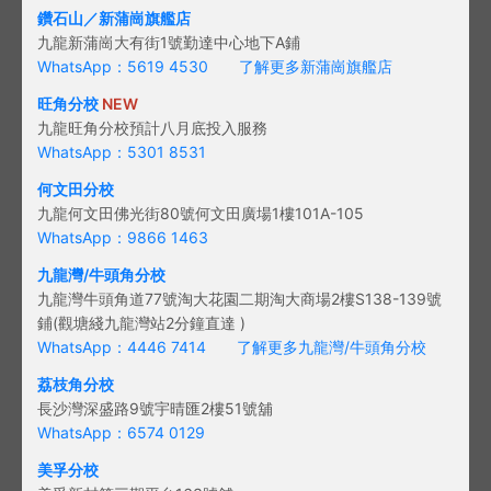
鑽石山／新蒲崗旗艦店
九龍新蒲崗大有街1號勤達中心地下A鋪
WhatsApp：5619 4530
了解更多新蒲崗旗艦店
旺角分校
NEW
九龍旺角分校預計八月底投入服務
WhatsApp：5301 8531
何文田分校
九龍何文田佛光街80號何文田廣場1樓101A-105
WhatsApp：9866 1463
九龍灣/牛頭角分校
九龍灣牛頭角道77號淘大花園二期淘大商場2樓S138-139號
鋪(觀塘綫九龍灣站2分鐘直達 )
WhatsApp：4446 7414
了解更多九龍灣/牛頭角分校
荔枝角分校
長沙灣深盛路9號宇晴匯2樓51號舖
WhatsApp：6574 0129
美孚分校