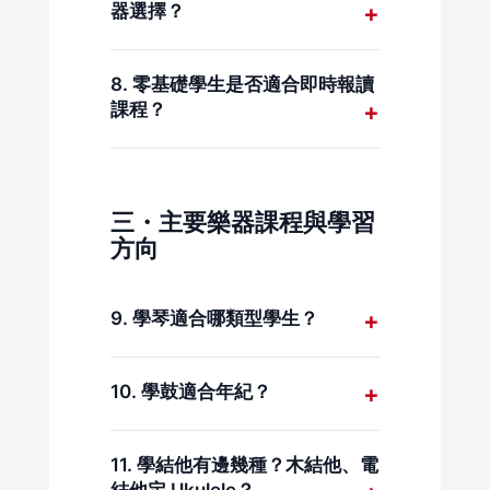
或強制推銷。
器選擇？
可以，學生可於試堂後調整學琴、
學鼓、學結他或其他學樂器方向。
8. 零基礎學生是否適合即時報讀
課程？
適合，課程會由基礎開始，特別適
合零基礎學樂器的學生。
三・主要樂器課程與學習
方向
9. 學琴適合哪類型學生？
學琴有助建立音樂基礎，適合小朋
友及成人作為學樂器入門。
10. 學鼓適合年紀？
MC Music 的爵士鼓課程可由 三歲
開始。 打鼓以節奏為基礎，透過身
11. 學結他有邊幾種？木結他、電
體協調與聽覺反應訓練，反而非常