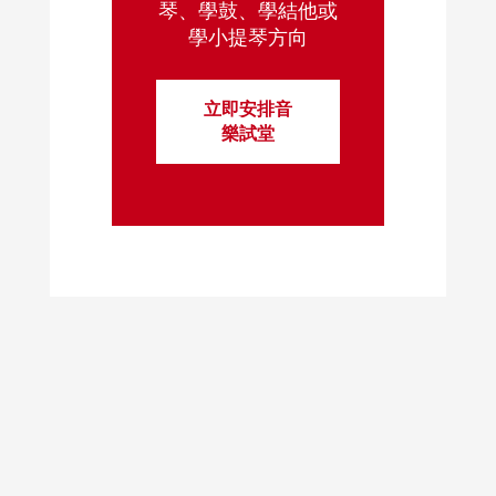
琴、學鼓、學結他或
學小提琴方向
立即安排音
樂試堂