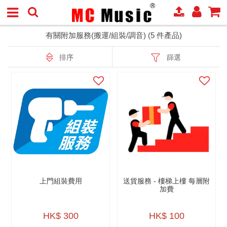
有關附加服務(搬運/組裝/調音) (5 件產品)
排序
篩選
上門組裝費用
送貨服務 - 樓梯上樓 每層附
加費
HK$ 300
HK$ 100