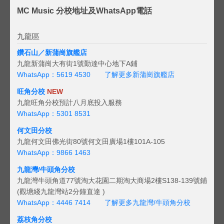
MC Music 分校地址及WhatsApp電話
九龍區
鑽石山／新蒲崗旗艦店
九龍新蒲崗大有街1號勤達中心地下A鋪
WhatsApp：5619 4530
了解更多新蒲崗旗艦店
旺角分校
NEW
九龍旺角分校預計八月底投入服務
WhatsApp：5301 8531
何文田分校
九龍何文田佛光街80號何文田廣場1樓101A-105
WhatsApp：9866 1463
九龍灣/牛頭角分校
九龍灣牛頭角道77號淘大花園二期淘大商場2樓S138-139號鋪
(觀塘綫九龍灣站2分鐘直達 )
WhatsApp：4446 7414
了解更多九龍灣/牛頭角分校
荔枝角分校