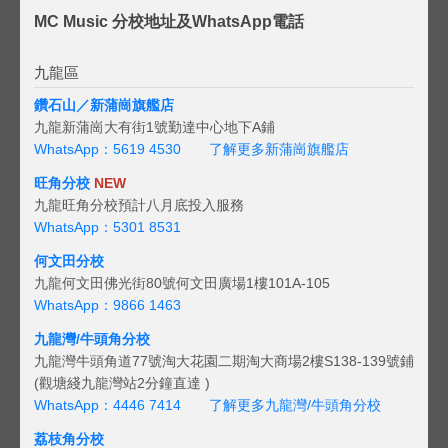
MC Music 分校地址及WhatsApp電話
九龍區
鑽石山／新蒲崗旗艦店
九龍新蒲崗大有街1號勤達中心地下A鋪
WhatsApp：5619 4530
了解更多新蒲崗旗艦店
旺角分校
NEW
九龍旺角分校預計八月底投入服務
WhatsApp：5301 8531
何文田分校
九龍何文田佛光街80號何文田廣場1樓101A-105
WhatsApp：9866 1463
九龍灣/牛頭角分校
九龍灣牛頭角道77號淘大花園二期淘大商場2樓S138-139號鋪
(觀塘綫九龍灣站2分鐘直達 )
WhatsApp：4446 7414
了解更多九龍灣/牛頭角分校
荔枝角分校