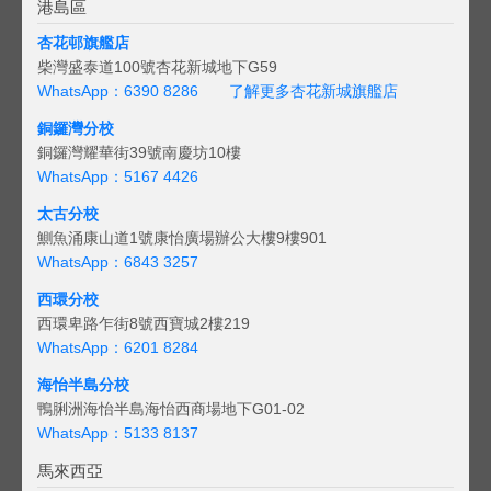
港島區
杏花邨旗艦店
柴灣盛泰道100號杏花新城地下G59
WhatsApp：6390 8286
了解更多杏花新城旗艦店
銅鑼灣分校
銅鑼灣耀華街39號南慶坊10樓
WhatsApp：5167 4426
太古分校
鰂魚涌康山道1號康怡廣場辦公大樓9樓901
WhatsApp：6843 3257
西環分校
西環卑路乍街8號西寶城2樓219
WhatsApp：6201 8284
海怡半島分校
鴨脷洲海怡半島海怡西商場地下G01-02
WhatsApp：5133 8137
馬來西亞