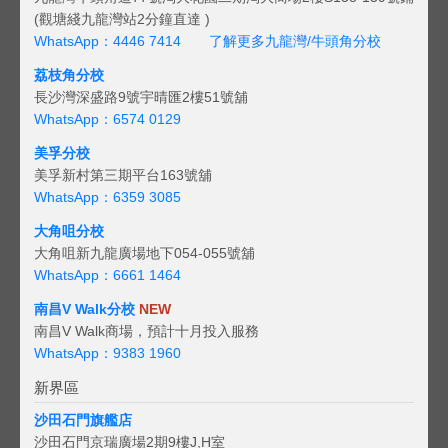
(觀塘綫九龍灣站2分鐘直達 )
WhatsApp：4446 7414
了解更多九龍灣/牛頭角分校
荔枝角分校
長沙灣深盛路9號宇晴匯2樓51號舖
WhatsApp：6574 0129
美孚分校
美孚新村第三期平台163號舖
WhatsApp：6359 3085
大角咀分校
大角咀新九龍廣場地下054-055號舖
WhatsApp：6661 1464
南昌V Walk分校
NEW
南昌V Walk商場，預計十月投入服務
WhatsApp：9383 1960
新界區
沙田石門旗艦店
沙田石門京瑞廣場2期9樓J,H室