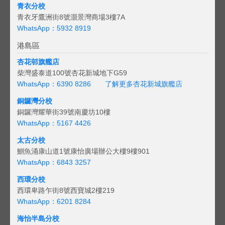
青衣分校
青衣牙鷹洲街8號灝景灣商場3樓7A
WhatsApp：5932 8919
港島區
杏花邨旗艦店
柴灣盛泰道100號杏花新城地下G59
WhatsApp：6390 8286
了解更多杏花新城旗艦店
銅鑼灣分校
銅鑼灣耀華街39號南慶坊10樓
WhatsApp：5167 4426
太古分校
鰂魚涌康山道1號康怡廣場辦公大樓9樓901
WhatsApp：6843 3257
西環分校
西環卑路乍街8號西寶城2樓219
WhatsApp：6201 8284
海怡半島分校