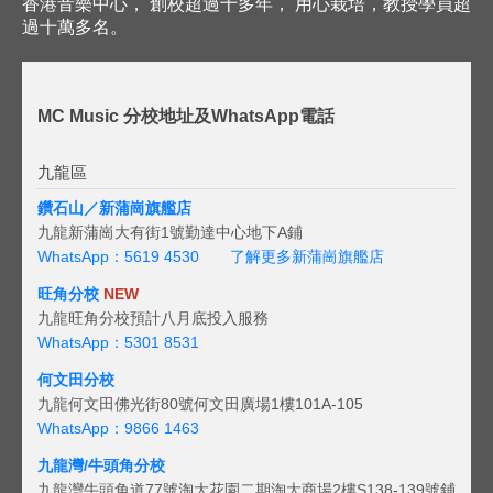
香港音樂中心， 創校超過十多年， 用心栽培，教授學員超
過十萬多名。
MC Music 分校地址及WhatsApp電話
九龍區
鑽石山／新蒲崗旗艦店
九龍新蒲崗大有街1號勤達中心地下A鋪
WhatsApp：5619 4530
了解更多新蒲崗旗艦店
旺角分校
NEW
九龍旺角分校預計八月底投入服務
WhatsApp：5301 8531
何文田分校
九龍何文田佛光街80號何文田廣場1樓101A-105
WhatsApp：9866 1463
九龍灣/牛頭角分校
九龍灣牛頭角道77號淘大花園二期淘大商場2樓S138-139號鋪