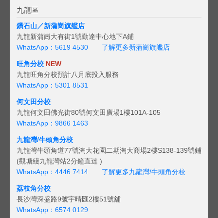
九龍區
鑽石山／新蒲崗旗艦店
九龍新蒲崗大有街1號勤達中心地下A鋪
WhatsApp：5619 4530
了解更多新蒲崗旗艦店
旺角分校
NEW
九龍旺角分校預計八月底投入服務
WhatsApp：5301 8531
何文田分校
九龍何文田佛光街80號何文田廣場1樓101A-105
WhatsApp：9866 1463
九龍灣/牛頭角分校
九龍灣牛頭角道77號淘大花園二期淘大商場2樓S138-139號鋪
(觀塘綫九龍灣站2分鐘直達 )
WhatsApp：4446 7414
了解更多九龍灣/牛頭角分校
荔枝角分校
長沙灣深盛路9號宇晴匯2樓51號舖
WhatsApp：6574 0129