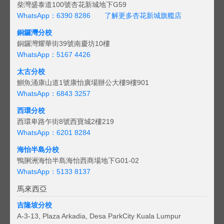
柴灣盛泰道100號杏花新城地下G59
WhatsApp：6390 8286
了解更多杏花新城旗艦店
銅鑼灣分校
銅鑼灣耀華街39號南慶坊10樓
WhatsApp：5167 4426
太古分校
鰂魚涌康山道1號康怡廣場辦公大樓9樓901
WhatsApp：6843 3257
西環分校
西環卑路乍街8號西寶城2樓219
WhatsApp：6201 8284
海怡半島分校
鴨脷洲海怡半島海怡西商場地下G01-02
WhatsApp：5133 8137
馬來西亞
吉隆坡分校
A-3-13, Plaza Arkadia, Desa ParkCity Kuala Lumpur