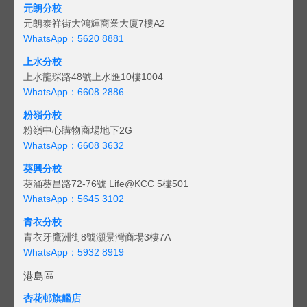
元朗分校
元朗泰祥街大鴻輝商業大廈7樓A2
WhatsApp：5620 8881
上水分校
上水龍琛路48號上水匯10樓1004
WhatsApp：6608 2886
粉嶺分校
粉嶺中心購物商場地下2G
WhatsApp：6608 3632
葵興分校
葵涌葵昌路72-76號 Life@KCC 5樓501
WhatsApp：5645 3102
青衣分校
青衣牙鷹洲街8號灝景灣商場3樓7A
WhatsApp：5932 8919
港島區
杏花邨旗艦店