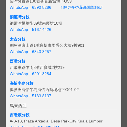
柴灣盛泰道100號杏花新城地下G59
WhatsApp：6390 8286
了解更多杏花新城旗艦店
銅鑼灣分校
銅鑼灣耀華街39號南慶坊10樓
WhatsApp：5167 4426
太古分校
鰂魚涌康山道1號康怡廣場辦公大樓9樓901
WhatsApp：6843 3257
西環分校
西環卑路乍街8號西寶城2樓219
WhatsApp：6201 8284
海怡半島分校
鴨脷洲海怡半島海怡西商場地下G01-02
WhatsApp：5133 8137
馬來西亞
吉隆坡分校
A-3-13, Plaza Arkadia, Desa ParkCity Kuala Lumpur