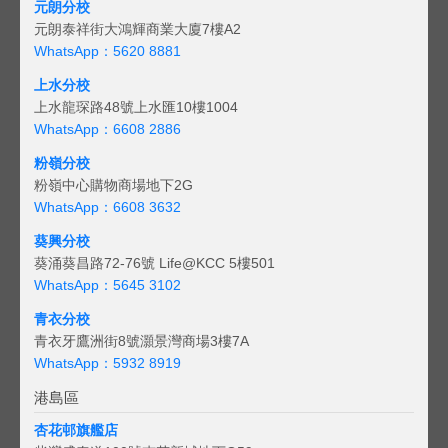
元朗分校
元朗泰祥街大鴻輝商業大廈7樓A2
WhatsApp：5620 8881
上水分校
上水龍琛路48號上水匯10樓1004
WhatsApp：6608 2886
粉嶺分校
粉嶺中心購物商場地下2G
WhatsApp：6608 3632
葵興分校
葵涌葵昌路72-76號 Life@KCC 5樓501
WhatsApp：5645 3102
青衣分校
青衣牙鷹洲街8號灝景灣商場3樓7A
WhatsApp：5932 8919
港島區
杏花邨旗艦店