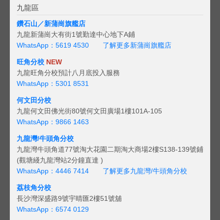
九龍區
鑽石山／新蒲崗旗艦店
九龍新蒲崗大有街1號勤達中心地下A鋪
WhatsApp：5619 4530
了解更多新蒲崗旗艦店
旺角分校
NEW
九龍旺角分校預計八月底投入服務
WhatsApp：5301 8531
何文田分校
九龍何文田佛光街80號何文田廣場1樓101A-105
WhatsApp：9866 1463
九龍灣/牛頭角分校
九龍灣牛頭角道77號淘大花園二期淘大商場2樓S138-139號鋪
(觀塘綫九龍灣站2分鐘直達 )
WhatsApp：4446 7414
了解更多九龍灣/牛頭角分校
荔枝角分校
長沙灣深盛路9號宇晴匯2樓51號舖
WhatsApp：6574 0129