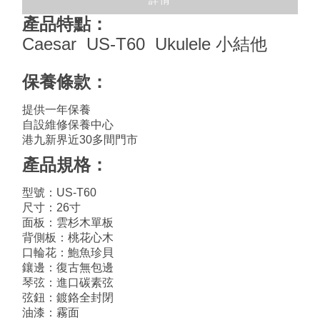
詳情
產品特點：
Caesar US-T60 Ukulele 小結他
保養條款：
提供一年保養
自設維修保養中心
港九新界近30多間門市
產品規格：
型號：US-T60
尺寸：26寸
面板：雲杉木單板
背側板：桃花心木
口輪花：鮑魚珍貝
鑲邊：復古無包邊
琴弦：進口碳素弦
弦鈕：鍍鉻全封閉
油漆：霧面