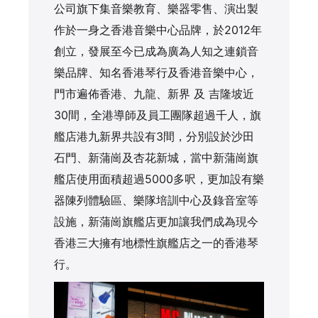
公司旗下集音樂教育、樂器零售、演出製
作於一身之香港音樂中心品牌，於2012年
創立，發展至今已成為廣為人知之連鎖音
樂品牌、知名香港琴行及香港音樂中心，
門市遍佈香港、九龍、新界 及 吉隆坡近
30間，全港導師及員工團隊超過千人，旗
艦店港九新界共設有3間，分別設於沙田
石門、新蒲崗及杏花新城，當中新蒲崗旗
艦店使用面積超過5000多呎，更加設有樂
器陳列體驗區、樂隊培訓中心及錄音室等
設施，新蒲崗旗艦店更加讓我們成為現今
香港三大擁有地標性旗艦店之一的香港琴
行。