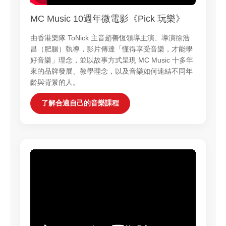
MC Music 10週年微電影《Pick 玩樂》
由香港樂隊 ToNick 主音趙善恆領導主演、導演徐浩
昌（肥腸）執導，影片傳達「懂得享受音樂，才能學
好音樂」理念，並以故事方式呈現 MC Music 十多年
來的品牌發展、教學理念，以及音樂如何連結不同年
齡與背景的人。
了解合適自己的音樂課程