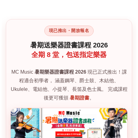
現已推出・開放報名
暑期送樂器證書課程 2026
全期 8 堂，包送指定樂器
MC Music
暑期樂器證書課程 2026
現已正式推出！課
程適合初學者， 涵蓋鋼琴、爵士鼓、木結他、
Ukulele、電結他、小提琴、長笛及色士風。 完成課程
後更可獲頒
暑期證書
。