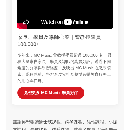
家長、學員及導師心聲｜曾教授學員
100,000+
多年來，MC Music 曾教授學員超過 100,000 名，累
積大量來自家長、學員及導師的真實好評。透過不同
角度的分享與學習經歷，反映出 MC Music 在教學質
素、課程體驗、學習進度安排及整體音樂教育服務上
的用心與口碑。
見證更多 MC Music 學員好評
無論你想報讀
爵士鼓課程
、
鋼琴課程
、
結他課程
、
小提
琴課程
、
長笛課程
、
聲樂課程
，或先了解自己適合哪一