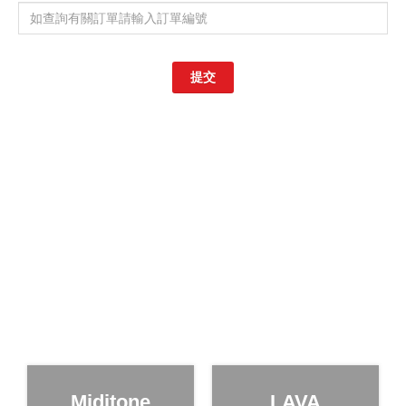
提交
Miditone
LAVA