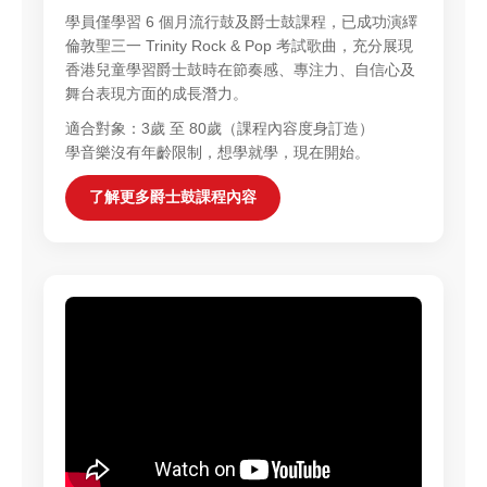
學員僅學習 6 個月流行鼓及爵士鼓課程，已成功演繹
倫敦聖三一 Trinity Rock & Pop 考試歌曲，充分展現
香港兒童學習爵士鼓時在節奏感、專注力、自信心及
舞台表現方面的成長潛力。
適合對象：3歲 至 80歲（課程內容度身訂造）
學音樂沒有年齡限制，想學就學，現在開始。
了解更多爵士鼓課程內容