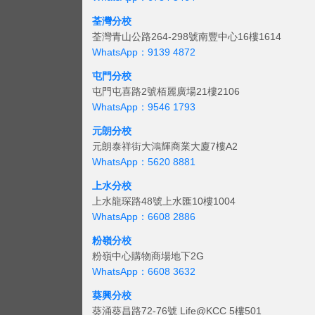
荃灣分校
荃灣青山公路264-298號南豐中心16樓1614
WhatsApp：9139 4872
屯門分校
屯門屯喜路2號栢麗廣場21樓2106
WhatsApp：9546 1793
元朗分校
元朗泰祥街大鴻輝商業大廈7樓A2
WhatsApp：5620 8881
上水分校
上水龍琛路48號上水匯10樓1004
WhatsApp：6608 2886
粉嶺分校
粉嶺中心購物商場地下2G
WhatsApp：6608 3632
葵興分校
葵涌葵昌路72-76號 Life@KCC 5樓501