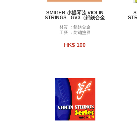
SMIGER 小提琴弦 VIOLIN
S
STRINGS - GV3（鋁鎂合金
ST
ALUMINUM-MAGNESIUM
材質 ：鋁鎂合金
ALLOY）
⼯藝 ：防鏽塗層
HK$ 100