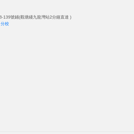
-139號鋪(觀塘綫九龍灣站2分鐘直達 )
角分校