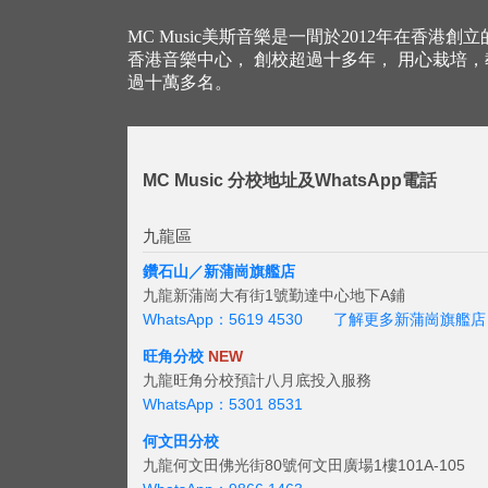
MC Music美斯音樂是一間於2012年在香港創
香港音樂中心， 創校超過十多年， 用心栽培
過十萬多名。
MC Music 分校地址及WhatsApp電話
九龍區
鑽石山／新蒲崗旗艦店
九龍新蒲崗大有街1號勤達中心地下A鋪
WhatsApp：5619 4530
了解更多新蒲崗旗艦店
旺角分校
NEW
九龍旺角分校預計八月底投入服務
WhatsApp：5301 8531
何文田分校
九龍何文田佛光街80號何文田廣場1樓101A-105