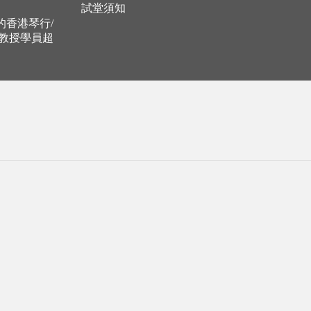
試堂須知
立的香港琴行/
，教授學員超