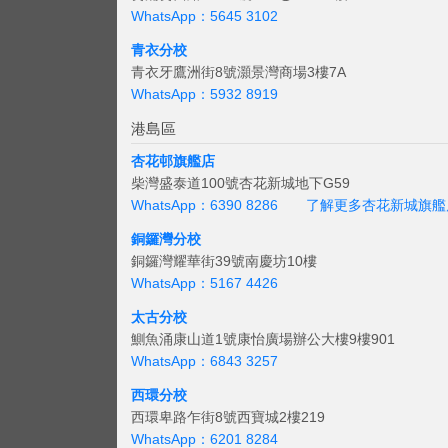
WhatsApp：5645 3102
青衣分校
青衣牙鷹洲街8號灝景灣商場3樓7A
WhatsApp：5932 8919
港島區
杏花邨旗艦店
柴灣盛泰道100號杏花新城地下G59
WhatsApp：6390 8286
了解更多杏花新城旗艦
銅鑼灣分校
銅鑼灣耀華街39號南慶坊10樓
WhatsApp：5167 4426
太古分校
鰂魚涌康山道1號康怡廣場辦公大樓9樓901
WhatsApp：6843 3257
西環分校
西環卑路乍街8號西寶城2樓219
WhatsApp：6201 8284