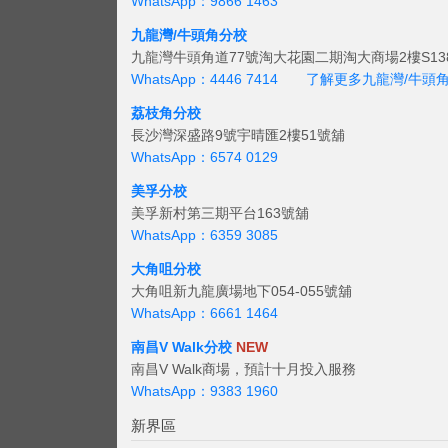
WhatsApp：9866 1463
九龍灣/牛頭角分校
九龍灣牛頭角道77號淘大花園二期淘大商場2樓S138
WhatsApp：4446 7414
了解更多九龍灣/牛頭
荔枝角分校
長沙灣深盛路9號宇晴匯2樓51號舖
WhatsApp：6574 0129
美孚分校
美孚新村第三期平台163號舖
WhatsApp：6359 3085
大角咀分校
大角咀新九龍廣場地下054-055號舖
WhatsApp：6661 1464
南昌V Walk分校
NEW
南昌V Walk商場，預計十月投入服務
WhatsApp：9383 1960
新界區