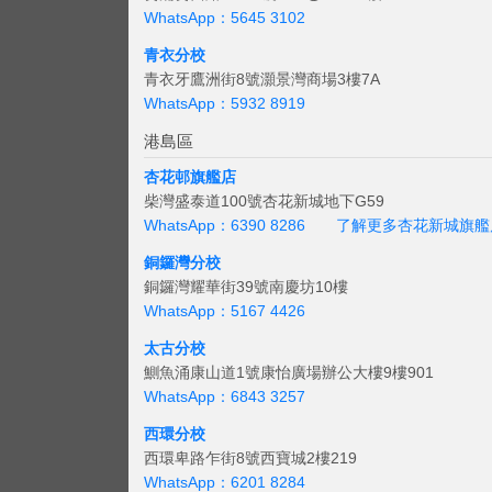
WhatsApp：5645 3102
青衣分校
青衣牙鷹洲街8號灝景灣商場3樓7A
WhatsApp：5932 8919
港島區
杏花邨旗艦店
柴灣盛泰道100號杏花新城地下G59
WhatsApp：6390 8286
了解更多杏花新城旗艦
銅鑼灣分校
銅鑼灣耀華街39號南慶坊10樓
WhatsApp：5167 4426
太古分校
鰂魚涌康山道1號康怡廣場辦公大樓9樓901
WhatsApp：6843 3257
西環分校
西環卑路乍街8號西寶城2樓219
WhatsApp：6201 8284