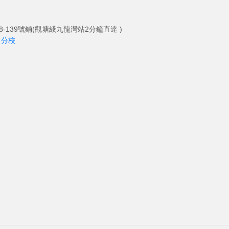
-139號鋪(觀塘綫九龍灣站2分鐘直達 )
角分校