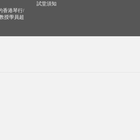
試堂須知
立的香港琴行/
，教授學員超