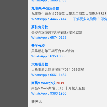
WhatsApp：9866 1463
九龍灣/牛頭角分校
九龍灣牛頭角道77號淘大花園二期淘大商場2樓S138
WhatsApp：4446 7414
了解更多九龍灣/牛頭
荔枝角分校
長沙灣深盛路9號宇晴匯2樓51號舖
WhatsApp：6574 0129
美孚分校
美孚新村第三期平台163號舖
WhatsApp：6359 3085
大角咀分校
大角咀新九龍廣場地下054-055號舖
WhatsApp：6661 1464
南昌V Walk分校
NEW
南昌V Walk商場，預計十月投入服務
WhatsApp：9383 1960
新界區