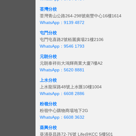
荃灣分校
荃灣青山公路264-298號南豐中心16樓1614
WhatsApp：9139 4872
屯門分校
屯門屯喜路2號栢麗廣場21樓2106
WhatsApp：9546 1793
元朗分校
元朗泰祥街大鴻輝商業大廈7樓A2
WhatsApp：5620 8881
上水分校
上水龍琛路48號上水匯10樓1004
WhatsApp：6608 2886
粉嶺分校
粉嶺中心購物商場地下2G
WhatsApp：6608 3632
葵興分校
葵涌葵昌路72-76號 Life@KCC 5樓501