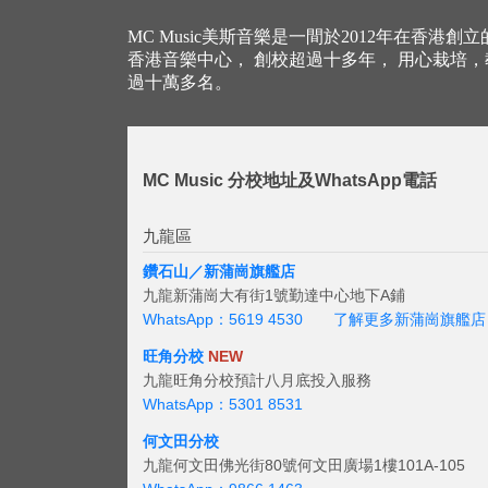
MC Music美斯音樂是一間於2012年在香港創
香港音樂中心， 創校超過十多年， 用心栽培
過十萬多名。
MC Music 分校地址及WhatsApp電話
九龍區
鑽石山／新蒲崗旗艦店
九龍新蒲崗大有街1號勤達中心地下A鋪
WhatsApp：5619 4530
了解更多新蒲崗旗艦店
旺角分校
NEW
九龍旺角分校預計八月底投入服務
WhatsApp：5301 8531
何文田分校
九龍何文田佛光街80號何文田廣場1樓101A-105