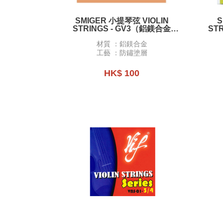
SMIGER 小提琴弦 VIOLIN
S
STRINGS - GV3（鋁鎂合金
ST
ALUMINUM-MAGNESIUM
材質 ：鋁鎂合金
ALLOY）
⼯藝 ：防鏽塗層
HK$ 100