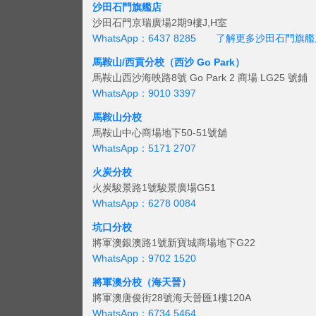
沙田石門旗艦店
沙田石門京瑞廣場2期9樓J,H室
WhatsApp：6437 8285
了解更多沙田石門旗艦
馬鞍山/西貢
分校（西沙 Go Park）
馬鞍山西沙海映路8號 Go Park 2 商場 LG25 號鋪
WhatsApp：9010 3397
馬鞍山分校
馬鞍山中心商場地下50-51號舖
WhatsApp：5171 2707
火炭分校
火炭駿景路1號駿景廣場G51
WhatsApp：6278 0084
坑口分校
將軍澳銀澳路1號新寶城商場地下G22
WhatsApp：9702 1520
將軍澳分校（海天晉）
將軍澳唐俊街28號海天晉匯1樓120A
WhatsApp：6734 5464