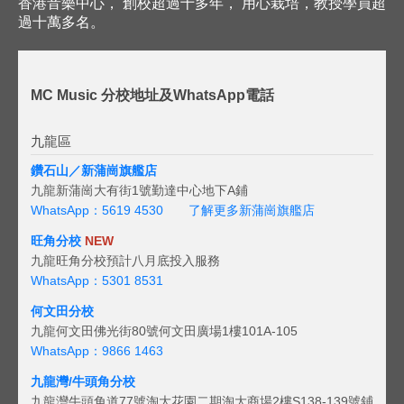
香港音樂中心， 創校超過十多年， 用心栽培，教授學員超
過十萬多名。
MC Music 分校地址及WhatsApp電話
九龍區
鑽石山／新蒲崗旗艦店
九龍新蒲崗大有街1號勤達中心地下A鋪
WhatsApp：5619 4530
了解更多新蒲崗旗艦店
旺角分校
NEW
九龍旺角分校預計八月底投入服務
WhatsApp：5301 8531
何文田分校
九龍何文田佛光街80號何文田廣場1樓101A-105
WhatsApp：9866 1463
九龍灣/牛頭角分校
九龍灣牛頭角道77號淘大花園二期淘大商場2樓S138-139號鋪