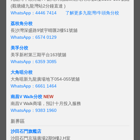
(觀塘綫九龍灣站2分鐘直達 )
WhatsApp：4446 7414
了解更多九龍灣/牛頭角分校
荔枝角分校
長沙灣深盛路9號宇晴匯2樓51號舖
WhatsApp：6574 0129
美孚分校
美孚新村第三期平台163號舖
WhatsApp：6359 3085
大角咀分校
大角咀新九龍廣場地下054-055號舖
WhatsApp：6661 1464
南昌V Walk分校
NEW
南昌V Walk商場，預計十月投入服務
WhatsApp：9383 1960
新界區
沙田石門旗艦店
沙田石門京瑞廣場2期9樓J,H室