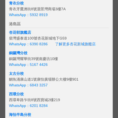
青衣分校
青衣牙鷹洲街8號灝景灣商場3樓7A
WhatsApp：5932 8919
港島區
杏花邨旗艦店
柴灣盛泰道100號杏花新城地下G59
WhatsApp：6390 8286
了解更多杏花新城旗艦店
銅鑼灣分校
銅鑼灣耀華街39號南慶坊10樓
WhatsApp：5167 4426
太古分校
鰂魚涌康山道1號康怡廣場辦公大樓9樓901
WhatsApp：6843 3257
西環分校
西環卑路乍街8號西寶城2樓219
WhatsApp：6201 8284
海怡半島分校