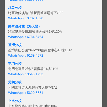
坑口分校
將軍澳銀澳路1號新寶城商場地下G22
WhatsApp：9702 1520
將軍澳分校（海天晉）
將軍澳唐俊街28號海天晉匯1樓120A
WhatsApp：6734 5464
荃灣分校
荃灣青山公路264-298號南豐中心16樓1614
WhatsApp：9139 4872
屯門分校
屯門屯喜路2號栢麗廣場21樓2106
WhatsApp：9546 1793
元朗分校
元朗泰祥街大鴻輝商業大廈7樓A2
WhatsApp：5620 8881
上水分校
上水龍琛路48號上水匯10樓1004