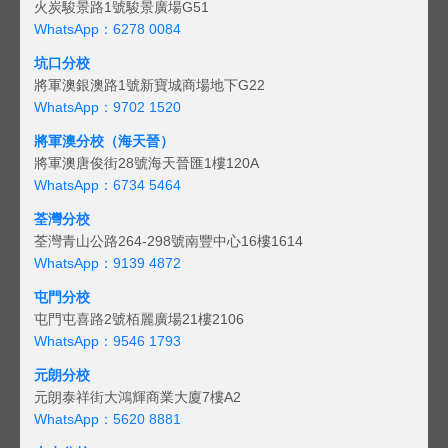
火炭駿景路1號駿景廣場G51
WhatsApp：6278 0084
坑口分校
將軍澳銀澳路1號新寶城商場地下G22
WhatsApp：9702 1520
將軍澳分校（海天晉）
將軍澳唐俊街28號海天晉匯1樓120A
WhatsApp：6734 5464
荃灣分校
荃灣青山公路264-298號南豐中心16樓1614
WhatsApp：9139 4872
屯門分校
屯門屯喜路2號栢麗廣場21樓2106
WhatsApp：9546 1793
元朗分校
元朗泰祥街大鴻輝商業大廈7樓A2
WhatsApp：5620 8881