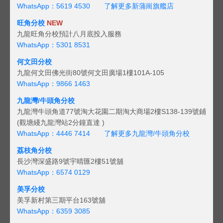
WhatsApp：5619 4530
了解更多新蒲崗旗艦店
旺角分校
NEW
九龍旺角分校預計八月底投入服務
WhatsApp：5301 8531
何文田分校
九龍何文田佛光街80號何文田廣場1樓101A-105
WhatsApp：9866 1463
九龍灣/牛頭角分校
九龍灣牛頭角道77號淘大花園二期淘大商場2樓S138-139號鋪
(觀塘綫九龍灣站2分鐘直達 )
WhatsApp：4446 7414
了解更多九龍灣/牛頭角分校
荔枝角分校
長沙灣深盛路9號宇晴匯2樓51號舖
WhatsApp：6574 0129
美孚分校
美孚新村第三期平台163號舖
WhatsApp：6359 3085