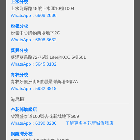
上水分校
上水龍琛路48號上水匯10樓1004
WhatsApp：6608 2886
粉嶺分校
粉嶺中心購物商場地下2G
WhatsApp：6608 3632
葵興分校
葵涌葵昌路72-76號 Life@KCC 5樓501
WhatsApp：5645 3102
青衣分校
青衣牙鷹洲街8號灝景灣商場3樓7A
WhatsApp：5932 8919
港島區
杏花邨旗艦店
柴灣盛泰道100號杏花新城地下G59
WhatsApp：6390 8286
了解更多杏花新城旗艦店
銅鑼灣分校