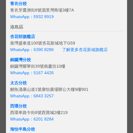
青衣分校
青衣牙鷹洲街8號灝景灣商場3樓7A
WhatsApp：5932 8919
港島區
杏花邨旗艦店
柴灣盛泰道100號杏花新城地下G59
WhatsApp：6390 8286
了解更多杏花新城旗艦店
銅鑼灣分校
銅鑼灣耀華街39號南慶坊10樓
WhatsApp：5167 4426
太古分校
鰂魚涌康山道1號康怡廣場辦公大樓9樓901
WhatsApp：6843 3257
西環分校
西環卑路乍街8號西寶城2樓219
WhatsApp：6201 8284
海怡半島分校