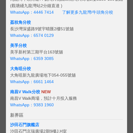
(觀塘綫九龍灣站2分鐘直達 )
WhatsApp：4446 7414
了解更多九龍灣/牛頭角分校
荔枝角分校
長沙灣深盛路9號宇晴匯2樓51號舖
WhatsApp：6574 0129
美孚分校
美孚新村第三期平台163號舖
WhatsApp：6359 3085
大角咀分校
大角咀新九龍廣場地下054-055號舖
WhatsApp：6661 1464
南昌V Walk分校
NEW
南昌V Walk商場，預計十月投入服務
WhatsApp：9383 1960
新界區
沙田石門旗艦店
沙田石門京瑞廣場2期9樓J,H室