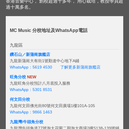
香港音樂中心， 創校超過十多年， 用心栽培，教授學員超
過十萬多名。
MC Music 分校地址及WhatsApp電話
九龍區
鑽石山／新蒲崗旗艦店
九龍新蒲崗大有街1號勤達中心地下A鋪
WhatsApp：5619 4530
了解更多新蒲崗旗艦店
旺角分校
NEW
九龍旺角分校預計八月底投入服務
WhatsApp：5301 8531
何文田分校
九龍何文田佛光街80號何文田廣場1樓101A-105
WhatsApp：9866 1463
九龍灣/牛頭角分校
九龍灣牛頭角道77號淘大花園二期淘大商場2樓S138-139號鋪