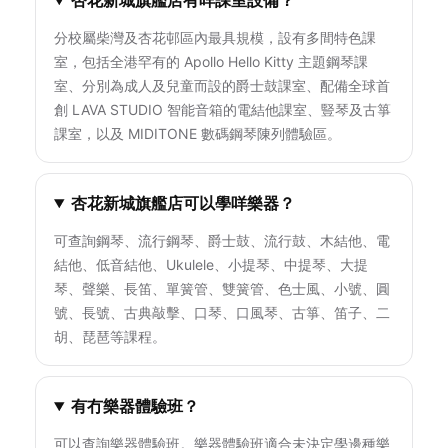
杏花新城旗艦店有咩課室設備？
分校屬柴灣及杏花邨區內最具規模，設有多間特色課
室，包括全港罕有的 Apollo Hello Kitty 主題鋼琴課
室、分別為成人及兒童而設的爵士鼓課室、配備全球首
創 LAVA STUDIO 智能音箱的電結他課室、豎琴及古箏
課室，以及 MIDITONE 數碼鋼琴陳列體驗區。
杏花新城旗艦店可以學咩樂器？
可查詢鋼琴、流行鋼琴、爵士鼓、流行鼓、木結他、電
結他、低音結他、Ukulele、小提琴、中提琴、大提
琴、聲樂、長笛、單簧管、雙簧管、色士風、小號、圓
號、長號、古典敲擊、口琴、口風琴、古箏、笛子、二
胡、琵琶等課程。
有冇樂器體驗班？
可以查詢樂器體驗班。樂器體驗班適合未決定學邊種樂