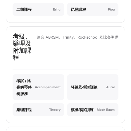
二胡課程
琵琶課程
Erhu
Pipa
考級、
適合 ABRSM、Trinity、Rockschool 及比賽準備
樂理及
附加課
程
考試 / 比
賽鋼琴伴
聆聽及視譜訓練
Accompaniment
Aural
奏服務
樂理課程
模擬考試訓練
Theory
Mock Exam