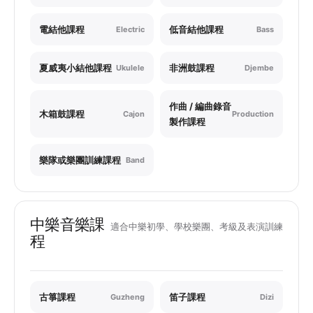
電結他課程
低音結他課程
Electric
Bass
夏威夷小結他課程
非洲鼓課程
Ukulele
Djembe
作曲 / 編曲錄音
木箱鼓課程
Cajon
Production
製作課程
樂隊或樂團訓練課程
Band
中樂音樂課
適合中樂初學、學校樂團、考級及表演訓練
程
古箏課程
笛子課程
Guzheng
Dizi