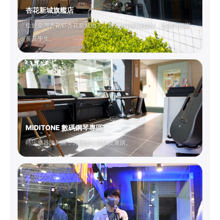
杏花新城旗艦店
位於柴灣杏花邨杏花新城地下，鄰近杏花邨港鐵站，地段方便家
長及學生。
MIDITONE 數碼鋼琴專區
特設樂器陳列區，方便學生體驗及選購。