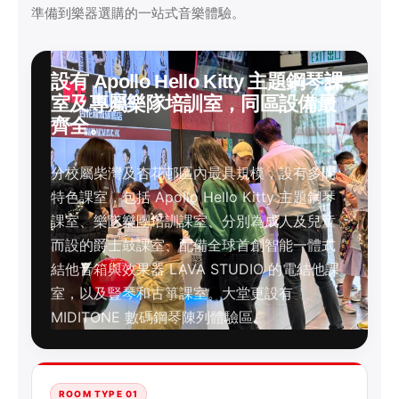
準備到樂器選購的一站式音樂體驗。
設有 Apollo Hello Kitty 主題鋼琴課
室及專屬樂隊培訓室，同區設備最
齊全。
分校屬柴灣及杏花邨區內最具規模，設有多間
特色課室，包括 Apollo Hello Kitty 主題鋼琴
課室、樂隊樂團培訓課室、分別為成人及兒童
而設的爵士鼓課室、配備全球首創智能一體式
結他音箱與效果器 LAVA STUDIO 的電結他課
室，以及豎琴和古箏課室。大堂更設有
MIDITONE 數碼鋼琴陳列體驗區。
ROOM TYPE 01