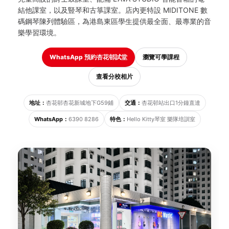
結他課室，以及豎琴和古箏課室。店內更特設 MIDITONE 數
碼鋼琴陳列體驗區，為港島東區學生提供最全面、最專業的音
樂學習環境。
WhatsApp 預約杏花邨試堂
瀏覽可學課程
查看分校相片
地址：
杏花邨杏花新城地下G59鋪
交通：
杏花邨站出口1分鐘直達
WhatsApp：
6390 8286
特色：
Hello Kitty琴室 樂隊培訓室