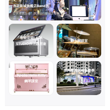
杏花新城旗艦店Band房
提供專業設備，專為進行樂隊及樂團培訓。
智能音箱LAVA
爵士鼓課室
STUDIO作上課用途
區內最具規模音樂學
Apollo Hello Kitty
校
鋼琴課室