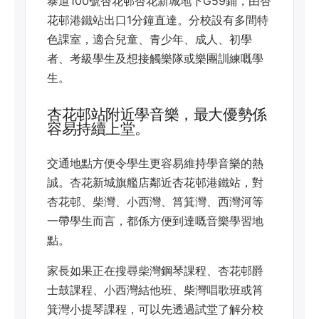
泰道100號杏花邨杏花新城地下G59鋪，由杏
花邨港鐵站出口1分鐘直達。分校設有多間特
色課室，適合兒童、青少年、成人、初學
者、考級學生及想接觸樂隊或樂團訓練嘅學
生。
杏花邨站附近學音樂，最大優勢係
容易持續上堂。
交通地點方便令學生更容易維持學音樂的熱
誠。杏花新城旗艦店鄰近杏花邨港鐵站，對
杏花邨、柴灣、小西灣、筲箕灣、西灣河等
一帶學生而言，都係方便到達嘅音樂學習地
點。
家長如果正在搜尋柴灣鋼琴課程、杏花邨爵
士鼓課程、小西灣結他班、柴灣唱歌班或筲
箕灣小提琴課程，可以先透過試堂了解分校