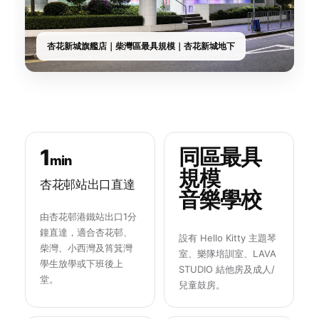
杏花新城旗艦店｜柴灣區最具規模｜杏花新城地下
1
同區最具
min
規模
杏花邨站出口直達
音樂學校
由杏花邨港鐵站出口1分
鐘直達，適合杏花邨、
設有 Hello Kitty 主題琴
柴灣、小西灣及筲箕灣
室、樂隊培訓室、LAVA
學生放學或下班後上
STUDIO 結他房及成人/
堂。
兒童鼓房。