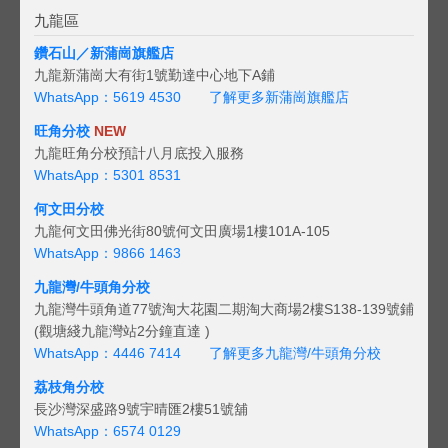
九龍區
鑽石山／新蒲崗旗艦店
九龍新蒲崗大有街1號勤達中心地下A鋪
WhatsApp：5619 4530
了解更多新蒲崗旗艦店
旺角分校
NEW
九龍旺角分校預計八月底投入服務
WhatsApp：5301 8531
何文田分校
九龍何文田佛光街80號何文田廣場1樓101A-105
WhatsApp：9866 1463
九龍灣/牛頭角分校
九龍灣牛頭角道77號淘大花園二期淘大商場2樓S138-139號鋪
(觀塘綫九龍灣站2分鐘直達 )
WhatsApp：4446 7414
了解更多九龍灣/牛頭角分校
荔枝角分校
長沙灣深盛路9號宇晴匯2樓51號舖
WhatsApp：6574 0129