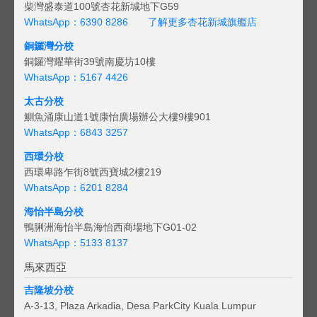
柴灣盛泰道100號杏花新城地下G59
WhatsApp：6390 8286
了解更多杏花新城旗艦店
銅鑼灣分校
銅鑼灣耀華街39號南慶坊10樓
WhatsApp：5167 4426
太古分校
鰂魚涌康山道1號康怡廣場辦公大樓9樓901
WhatsApp：6843 3257
西環分校
西環卑路乍街8號西寶城2樓219
WhatsApp：6201 8284
海怡半島分校
鴨脷洲海怡半島海怡西商場地下G01-02
WhatsApp：5133 8137
馬來西亞
吉隆坡分校
A-3-13, Plaza Arkadia, Desa ParkCity Kuala Lumpur