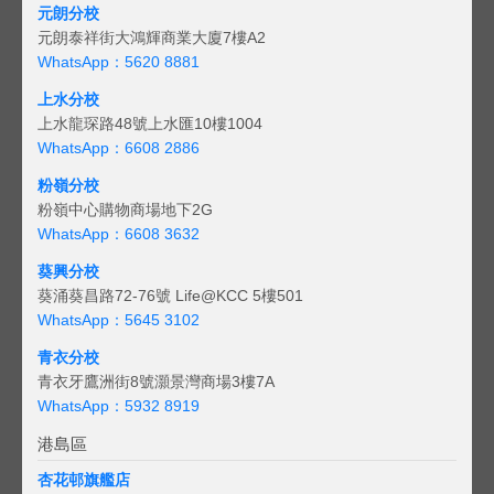
元朗分校
元朗泰祥街大鴻輝商業大廈7樓A2
WhatsApp：5620 8881
上水分校
上水龍琛路48號上水匯10樓1004
WhatsApp：6608 2886
粉嶺分校
粉嶺中心購物商場地下2G
WhatsApp：6608 3632
葵興分校
葵涌葵昌路72-76號 Life@KCC 5樓501
WhatsApp：5645 3102
青衣分校
青衣牙鷹洲街8號灝景灣商場3樓7A
WhatsApp：5932 8919
港島區
杏花邨旗艦店