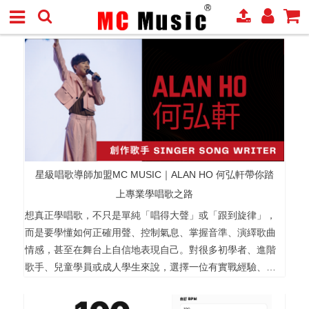
星級唱歌導師加盟MC MUSIC｜ALAN HO 何弘軒帶你踏
上專業學唱歌之路
想真正學唱歌，不只是單純「唱得大聲」或「跟到旋律」，
而是要學懂如何正確用聲、控制氣息、掌握音準、演繹歌曲
情感，甚至在舞台上自信地表現自己。對很多初學者、進階
歌手、兒童學員或成人學生來說，選擇一位有實戰經驗、有
系統教學方法的唱歌導師，往往是學唱歌成功與否的關鍵。
MC Music 一直致力提供專業而全面的音樂教育，當中包括古