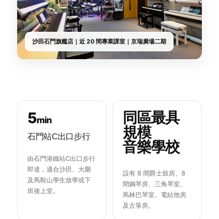
沙田石門旗艦店｜近 20 間專業課室｜京瑞廣場二期
5
同區最具
min
規模
石門站C出口步行
音樂學校
由石門港鐵站C出口步行
即達，適合沙田、大圍
設有 8 間爵士鼓房、8
及馬鞍山學生放學或下
間鋼琴房、三角琴室、
班後上堂。
馬林巴琴室、電結他房
及古箏房。