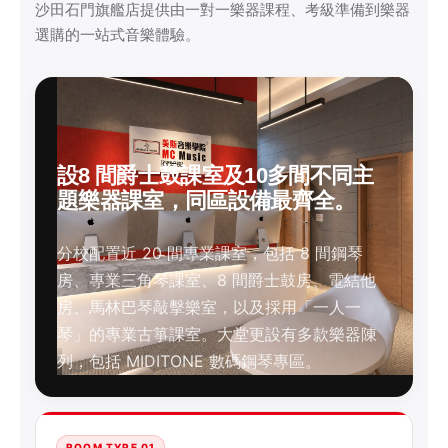
沙田石門旗艦店提供由一對一樂器課程、考級準備到樂器
選購的一站式音樂體驗。
設8 間爵士鼓課室及10多間不同主
題樂器課室，同區設備最齊全。
分校配置近 20 間專業課室，包括 8 間鋼琴
房、專業三角琴課室、8 間爵士鼓房、電結他
房、馬林巴琴敲擊樂室，以及採用「一人一
琴」的專業古箏課室。大堂更設有多款樂器陳
列，包括 MIDITONE 數碼鋼琴專區。
ROOM TYPE 01