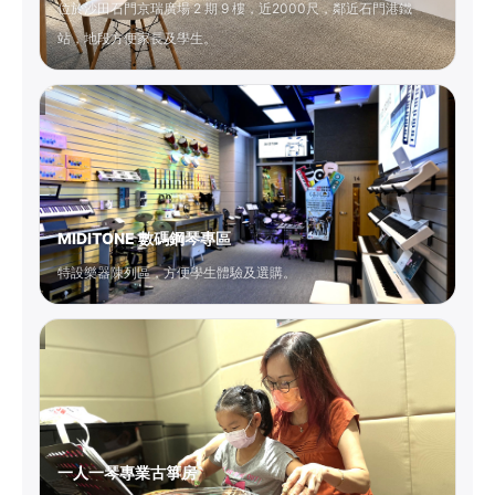
位於沙田石門京瑞廣場 2 期 9 樓，近2000尺，鄰近石門港鐵
站，地段方便家長及學生。
MIDITONE 數碼鋼琴專區
特設樂器陳列區，方便學生體驗及選購。
一人一琴專業古箏房