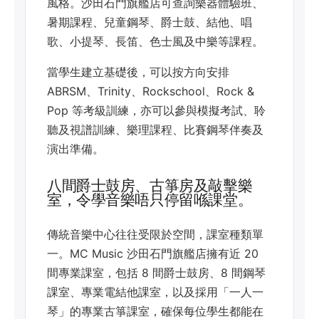
風格。沙田石門旗艦店可查詢樂器體驗班、
暑期課程、兒童鋼琴、爵士鼓、結他、唱
歌、小提琴、長笛、色士風及中樂等課程。
當學生建立基礎後，可以按方向安排
ABRSM、Trinity、Rockschool、Rock &
Pop 等考級訓練，亦可以參與模擬考試、聆
聽及視譜訓練、樂理課程、比賽鋼琴伴奏及
演出準備。
八間爵士鼓房、古箏房及敲擊樂
室，令學音樂唔只停留喺課堂。
傳統音樂中心往往受限於空間，課室種類單
一。MC Music 沙田石門旗艦店擁有近 20
間專業課室，包括 8 間爵士鼓房、8 間鋼琴
課室、專業電結他課室，以及採用「一人一
琴」的專業古箏課室，確保每位學生都能在