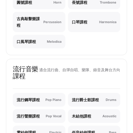
圓號課程
長號課程
Horn
Trombone
古典敲擊樂課
口琴課程
Percussion
Harmonica
程
口風琴課程
Melodica
流行音樂
適合流行曲、自彈自唱、樂隊、錄音及舞台方向
課程
流行鋼琴課程
流行爵士鼓課程
Pop Piano
Drums
流行聲樂課程
木結他課程
Pop Vocal
Acoustic
電結他課程
低音結他課程
Electric
Bass