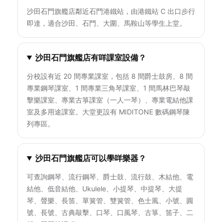
沙田石門旗艦店鄰近石門港鐵站，由港鐵站 C 出口步行
即達，適合沙田、石門、大圍、馬鞍山等學生上堂。
沙田石門旗艦店有咩課室設備？
分校設有近 20 間專業課室，包括 8 間爵士鼓房、8 間
專業鋼琴課室、1 間專業三角琴課室、1 間馬林巴琴敲
擊樂課室、專業古箏課室（一人一琴）、專業電結他課
室及多用途課室。大堂更設有 MIDITONE 數碼鋼琴陳
列專區。
沙田石門旗艦店可以學咩樂器？
可查詢鋼琴、流行鋼琴、爵士鼓、流行鼓、木結他、電
結他、低音結他、Ukulele、小提琴、中提琴、大提
琴、聲樂、長笛、單簧管、雙簧管、色士風、小號、圓
號、長號、古典敲擊、口琴、口風琴、古箏、笛子、二