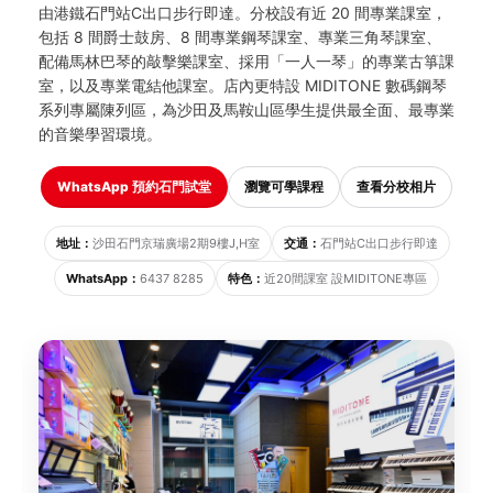
由港鐵石門站C出口步行即達。分校設有近 20 間專業課室，
包括 8 間爵士鼓房、8 間專業鋼琴課室、專業三角琴課室、
配備馬林巴琴的敲擊樂課室、採用「一人一琴」的專業古箏課
室，以及專業電結他課室。店內更特設 MIDITONE 數碼鋼琴
系列專屬陳列區，為沙田及馬鞍山區學生提供最全面、最專業
的音樂學習環境。
WhatsApp 預約石門試堂
瀏覽可學課程
查看分校相片
地址：
沙田石門京瑞廣場2期9樓J,H室
交通：
石門站C出口步行即達
WhatsApp：
6437 8285
特色：
近20間課室 設MIDITONE專區