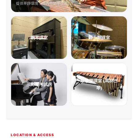
提供寧靜環境，專為中樂學生而設。
鋼琴課室
爵士鼓課室
敲擊樂課室 (馬林巴
三角琴考試房
琴)
LOCATION & ACCESS