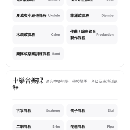
夏威夷小結他課程
非洲鼓課程
Ukulele
Djembe
作曲 / 編曲錄音
木箱鼓課程
Cajon
Production
製作課程
樂隊或樂團訓練課程
Band
中樂音樂課
適合中樂初學、學校樂團、考級及表演訓練
程
古箏課程
笛子課程
Guzheng
Dizi
二胡課程
琵琶課程
Erhu
Pipa