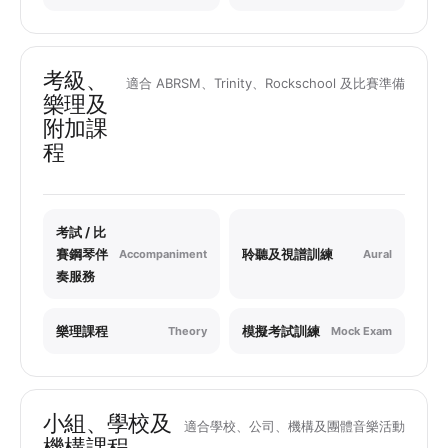
考級、
適合 ABRSM、Trinity、Rockschool 及比賽準備
樂理及
附加課
程
考試 / 比
賽鋼琴伴
聆聽及視譜訓練
Accompaniment
Aural
奏服務
樂理課程
模擬考試訓練
Theory
Mock Exam
小組、學校及
適合學校、公司、機構及團體音樂活動
機構課程