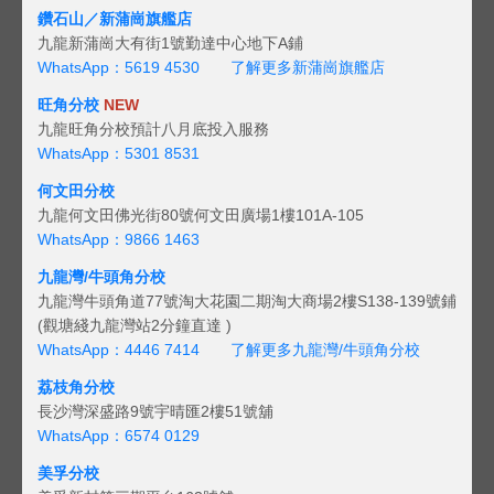
鑽石山／新蒲崗旗艦店
九龍新蒲崗大有街1號勤達中心地下A鋪
WhatsApp：5619 4530
了解更多新蒲崗旗艦店
旺角分校
NEW
九龍旺角分校預計八月底投入服務
WhatsApp：5301 8531
何文田分校
九龍何文田佛光街80號何文田廣場1樓101A-105
WhatsApp：9866 1463
九龍灣/牛頭角分校
九龍灣牛頭角道77號淘大花園二期淘大商場2樓S138-139號鋪
(觀塘綫九龍灣站2分鐘直達 )
WhatsApp：4446 7414
了解更多九龍灣/牛頭角分校
荔枝角分校
長沙灣深盛路9號宇晴匯2樓51號舖
WhatsApp：6574 0129
美孚分校