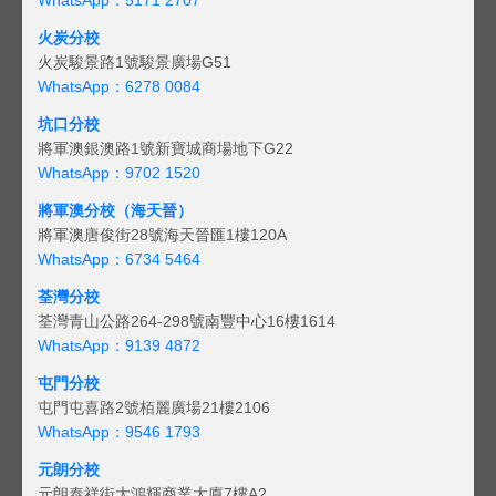
火炭分校
火炭駿景路1號駿景廣場G51
WhatsApp：6278 0084
坑口分校
將軍澳銀澳路1號新寶城商場地下G22
WhatsApp：9702 1520
將軍澳分校（海天晉）
將軍澳唐俊街28號海天晉匯1樓120A
WhatsApp：6734 5464
荃灣分校
荃灣青山公路264-298號南豐中心16樓1614
WhatsApp：9139 4872
屯門分校
屯門屯喜路2號栢麗廣場21樓2106
WhatsApp：9546 1793
元朗分校
元朗泰祥街大鴻輝商業大廈7樓A2