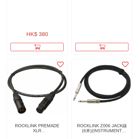
HK$ 380
ROCKLINK PREMADE
ROCKLINK Z006 JACK線
XLR
(6米)(INSTRUMENT
CABLES（MICROPHONE
CABLE)