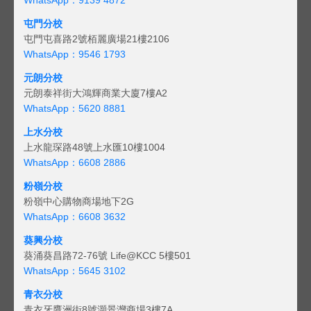
屯門分校
屯門屯喜路2號栢麗廣場21樓2106
WhatsApp：9546 1793
元朗分校
元朗泰祥街大鴻輝商業大廈7樓A2
WhatsApp：5620 8881
上水分校
上水龍琛路48號上水匯10樓1004
WhatsApp：6608 2886
粉嶺分校
粉嶺中心購物商場地下2G
WhatsApp：6608 3632
葵興分校
葵涌葵昌路72-76號 Life@KCC 5樓501
WhatsApp：5645 3102
青衣分校
青衣牙鷹洲街8號灝景灣商場3樓7A