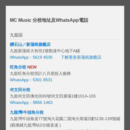
MC Music 分校地址及WhatsApp電話
九龍區
鑽石山／新蒲崗旗艦店
九龍新蒲崗大有街1號勤達中心地下A鋪
WhatsApp：5619 4530
了解更多新蒲崗旗艦店
旺角分校
NEW
九龍旺角分校預計八月底投入服務
WhatsApp：5301 8531
何文田分校
九龍何文田佛光街80號何文田廣場1樓101A-105
WhatsApp：9866 1463
九龍灣/牛頭角分校
九龍灣牛頭角道77號淘大花園二期淘大商場2樓S138-139號鋪
(觀塘綫九龍灣站2分鐘直達 )