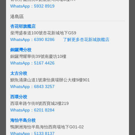
WhatsApp：5932 8919
港島區
杏花邨旗艦店
柴灣盛泰道100號杏花新城地下G59
WhatsApp：6390 8286
了解更多杏花新城旗艦店
銅鑼灣分校
銅鑼灣耀華街39號南慶坊10樓
WhatsApp：5167 4426
太古分校
鰂魚涌康山道1號康怡廣場辦公大樓9樓901
WhatsApp：6843 3257
西環分校
西環卑路乍街8號西寶城2樓219
WhatsApp：6201 8284
海怡半島分校
鴨脷洲海怡半島海怡西商場地下G01-02
WhatsApp：5133 8137