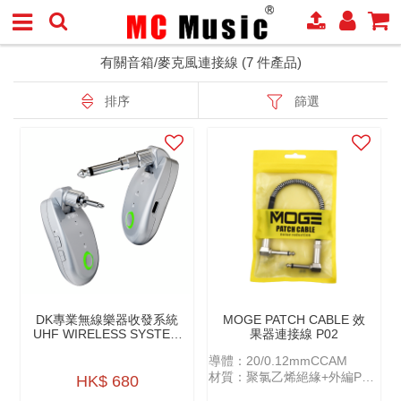
有關音箱/麥克風連接線 (7 件產品)
排序
篩選
DK專業無線樂器收發系統
MOGE PATCH CABLE 效
UHF WIRELESS SYSTEM
果器連接線 P02
IW-20 PRO
導體：20/0.12mmCCAM
材質：聚氯乙烯絕緣+外編PP
HK$ 680
紗+AL鋁箔插頭：金屬雙彎頭