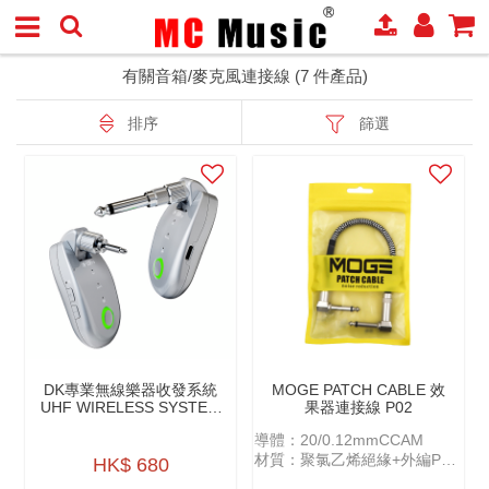
有關音箱/麥克風連接線 (7 件產品)
排序
篩選
DK專業無線樂器收發系統
MOGE PATCH CABLE 效
UHF WIRELESS SYSTEM
果器連接線 P02
IW-20 PRO
導體：20/0.12mmCCAM
材質：聚氯乙烯絕緣+外編PP
HK$ 680
紗+AL鋁箔插頭：金屬雙彎頭