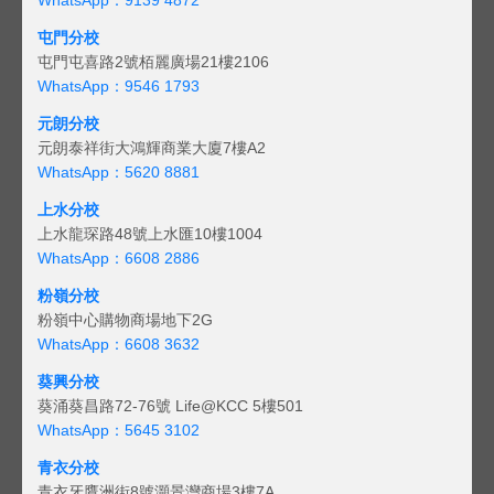
屯門分校
屯門屯喜路2號栢麗廣場21樓2106
WhatsApp：9546 1793
元朗分校
元朗泰祥街大鴻輝商業大廈7樓A2
WhatsApp：5620 8881
上水分校
上水龍琛路48號上水匯10樓1004
WhatsApp：6608 2886
粉嶺分校
粉嶺中心購物商場地下2G
WhatsApp：6608 3632
葵興分校
葵涌葵昌路72-76號 Life@KCC 5樓501
WhatsApp：5645 3102
青衣分校
青衣牙鷹洲街8號灝景灣商場3樓7A