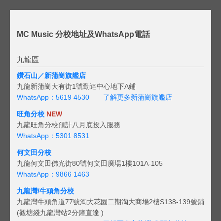
MC Music 分校地址及WhatsApp電話
九龍區
鑽石山／新蒲崗旗艦店
九龍新蒲崗大有街1號勤達中心地下A鋪
WhatsApp：5619 4530
了解更多新蒲崗旗艦店
旺角分校
NEW
九龍旺角分校預計八月底投入服務
WhatsApp：5301 8531
何文田分校
九龍何文田佛光街80號何文田廣場1樓101A-105
WhatsApp：9866 1463
九龍灣/牛頭角分校
九龍灣牛頭角道77號淘大花園二期淘大商場2樓S138-139號鋪
(觀塘綫九龍灣站2分鐘直達 )