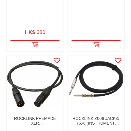
HK$ 380
ROCKLINK PREMADE
ROCKLINK Z006 JACK線
XLR
(6米)(INSTRUMENT
CABLES（MICROPHONE
CABLE)