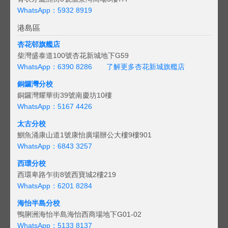
WhatsApp：5932 8919
港島區
杏花邨旗艦店
柴灣盛泰道100號杏花新城地下G59
WhatsApp：6390 8286
了解更多杏花新城旗艦店
銅鑼灣分校
銅鑼灣耀華街39號南慶坊10樓
WhatsApp：5167 4426
太古分校
鰂魚涌康山道1號康怡廣場辦公大樓9樓901
WhatsApp：6843 3257
西環分校
西環卑路乍街8號西寶城2樓219
WhatsApp：6201 8284
海怡半島分校
鴨脷洲海怡半島海怡西商場地下G01-02
WhatsApp：5133 8137