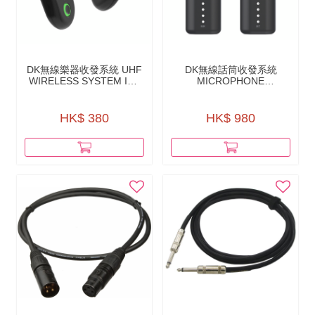
DK無線樂器收發系統 UHF
DK無線話筒收發系統
WIRELESS SYSTEM IW-
MICROPHONE
20
WIRELESS
TRANSMITTER AND
RECEIVER IW-40
HK$ 380
HK$ 980