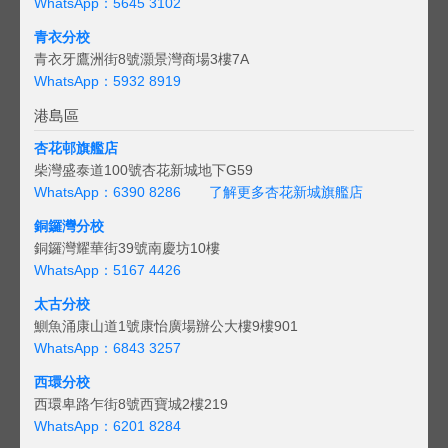
WhatsApp：5645 3102
青衣分校
青衣牙鷹洲街8號灝景灣商場3樓7A
WhatsApp：5932 8919
港島區
杏花邨旗艦店
柴灣盛泰道100號杏花新城地下G59
WhatsApp：6390 8286
了解更多杏花新城旗艦店
銅鑼灣分校
銅鑼灣耀華街39號南慶坊10樓
WhatsApp：5167 4426
太古分校
鰂魚涌康山道1號康怡廣場辦公大樓9樓901
WhatsApp：6843 3257
西環分校
西環卑路乍街8號西寶城2樓219
WhatsApp：6201 8284