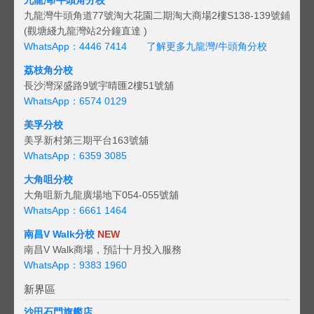
九龍灣牛頭角道77號淘大花園二期淘大商場2樓S138-139號鋪
(觀塘綫九龍灣站2分鐘直達 )
WhatsApp：4446 7414
了解更多九龍灣/牛頭角分校
荔枝角分校
長沙灣深盛路9號宇晴匯2樓51號舖
WhatsApp：6574 0129
美孚分校
美孚新村第三期平台163號舖
WhatsApp：6359 3085
大角咀分校
大角咀新九龍廣場地下054-055號舖
WhatsApp：6661 1464
南昌V Walk分校
NEW
南昌V Walk商場，預計十月投入服務
WhatsApp：9383 1960
新界區
沙田石門旗艦店