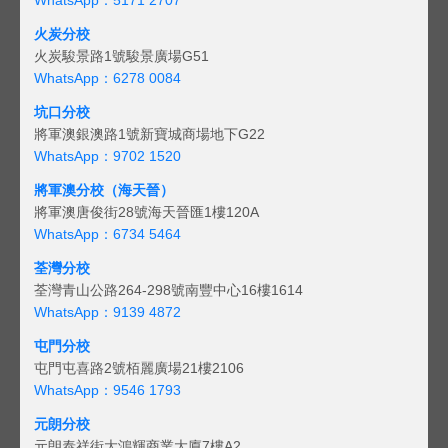
火炭分校
火炭駿景路1號駿景廣場G51
WhatsApp：6278 0084
坑口分校
將軍澳銀澳路1號新寶城商場地下G22
WhatsApp：9702 1520
將軍澳分校（海天晉）
將軍澳唐俊街28號海天晉匯1樓120A
WhatsApp：6734 5464
荃灣分校
荃灣青山公路264-298號南豐中心16樓1614
WhatsApp：9139 4872
屯門分校
屯門屯喜路2號栢麗廣場21樓2106
WhatsApp：9546 1793
元朗分校
元朗泰祥街大鴻輝商業大廈7樓A2