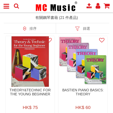
有關鋼琴書藉 (21 件產品)
排序
篩選
THEORY&TECHNIC FOR
BASTIEN PIANO BASICS:
THE YOUNG BEGINNER
THEORY
HK$ 75
HK$ 60