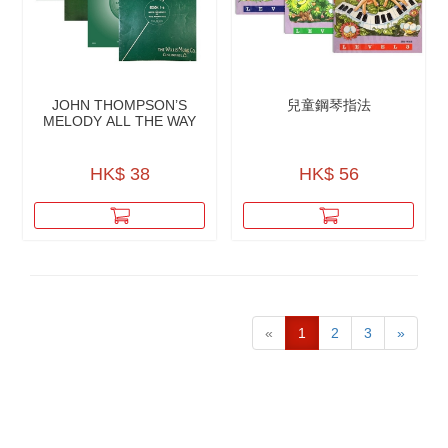
JOHN THOMPSON’S
兒童鋼琴指法
MELODY ALL THE WAY
HK$ 38
HK$ 56
«
1
2
3
»