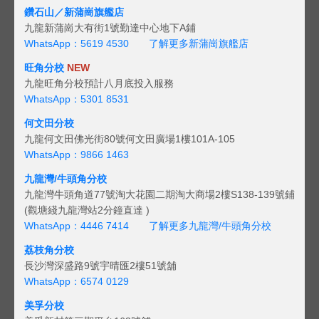
鑽石山／新蒲崗旗艦店
九龍新蒲崗大有街1號勤達中心地下A鋪
WhatsApp：5619 4530
了解更多新蒲崗旗艦店
旺角分校
NEW
九龍旺角分校預計八月底投入服務
WhatsApp：5301 8531
何文田分校
九龍何文田佛光街80號何文田廣場1樓101A-105
WhatsApp：9866 1463
九龍灣/牛頭角分校
九龍灣牛頭角道77號淘大花園二期淘大商場2樓S138-139號鋪
(觀塘綫九龍灣站2分鐘直達 )
WhatsApp：4446 7414
了解更多九龍灣/牛頭角分校
荔枝角分校
長沙灣深盛路9號宇晴匯2樓51號舖
WhatsApp：6574 0129
美孚分校