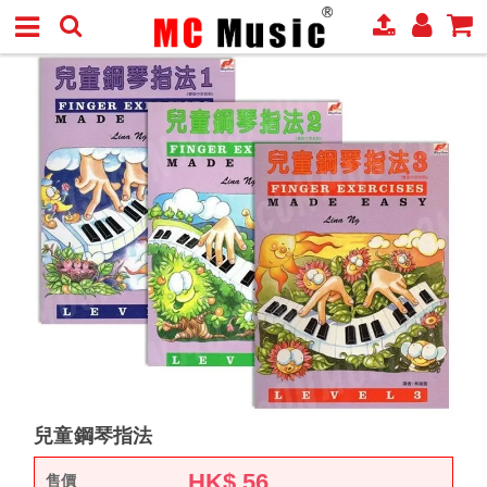
兒童鋼琴指法
HK$
56
售價