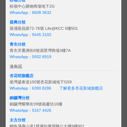
粉嶺分校
粉嶺中心購物商場地下2G
WhatsApp：6608 3632
葵興分校
葵涌葵昌路72-76號 Life@KCC 5樓501
WhatsApp：5645 3102
青衣分校
青衣牙鷹洲街8號灝景灣商場3樓7A
WhatsApp：5932 8919
港島區
杏花邨旗艦店
柴灣盛泰道100號杏花新城地下G59
WhatsApp：6390 8286
了解更多杏花新城旗艦店
銅鑼灣分校
銅鑼灣耀華街39號南慶坊10樓
WhatsApp：5167 4426
太古分校
鰂魚涌康山道1號康怡廣場辦公大樓9樓901