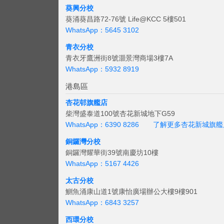
葵興分校
葵涌葵昌路72-76號 Life@KCC 5樓501
WhatsApp：5645 3102
青衣分校
青衣牙鷹洲街8號灝景灣商場3樓7A
WhatsApp：5932 8919
港島區
杏花邨旗艦店
柴灣盛泰道100號杏花新城地下G59
WhatsApp：6390 8286
了解更多杏花新城旗艦
銅鑼灣分校
銅鑼灣耀華街39號南慶坊10樓
WhatsApp：5167 4426
太古分校
鰂魚涌康山道1號康怡廣場辦公大樓9樓901
WhatsApp：6843 3257
西環分校