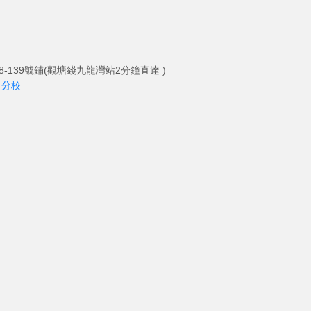
-139號鋪(觀塘綫九龍灣站2分鐘直達 )
角分校