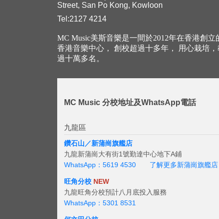
Street, San Po Kong, Kowloon
Tel:2127 4214
MC Music美斯音樂是一間於2012年在香港創
香港音樂中心， 創校超過十多年， 用心栽培
過十萬多名。
MC Music 分校地址及WhatsApp電話
九龍區
鑽石山／新蒲崗旗艦店
九龍新蒲崗大有街1號勤達中心地下A鋪
WhatsApp：5619 4530
了解更多新蒲崗旗艦店
旺角分校
NEW
九龍旺角分校預計八月底投入服務
WhatsApp：5301 8531