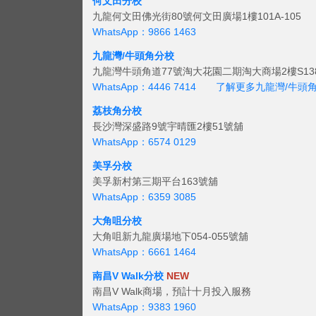
何文田分校
九龍何文田佛光街80號何文田廣場1樓101A-105
WhatsApp：9866 1463
九龍灣/牛頭角分校
九龍灣牛頭角道77號淘大花園二期淘大商場2樓S138
WhatsApp：4446 7414
了解更多九龍灣/牛頭
荔枝角分校
長沙灣深盛路9號宇晴匯2樓51號舖
WhatsApp：6574 0129
美孚分校
美孚新村第三期平台163號舖
WhatsApp：6359 3085
大角咀分校
大角咀新九龍廣場地下054-055號舖
WhatsApp：6661 1464
南昌V Walk分校
NEW
南昌V Walk商場，預計十月投入服務
WhatsApp：9383 1960