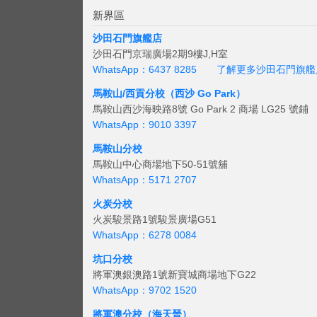
新界區
沙田石門旗艦店
沙田石門京瑞廣場2期9樓J,H室
WhatsApp：6437 8285
了解更多沙田石門旗艦
馬鞍山/西貢
分校（西沙 Go Park）
馬鞍山西沙海映路8號 Go Park 2 商場 LG25 號鋪
WhatsApp：9010 3397
馬鞍山分校
馬鞍山中心商場地下50-51號舖
WhatsApp：5171 2707
火炭分校
火炭駿景路1號駿景廣場G51
WhatsApp：6278 0084
坑口分校
將軍澳銀澳路1號新寶城商場地下G22
WhatsApp：9702 1520
將軍澳分校（海天晉）