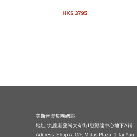
HK$ 3795
美斯音樂集團總部
地址 :九龍新蒲崗大有街1號勤達中心地下A鋪
Address :Shop A, G/F, Midas Plaza, 1 Tai Yau