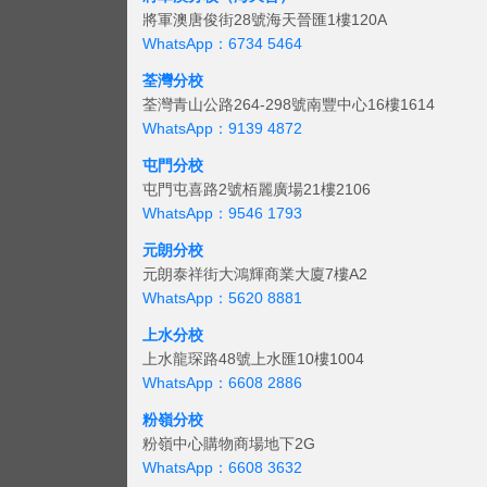
將軍澳唐俊街28號海天晉匯1樓120A
WhatsApp：6734 5464
荃灣分校
荃灣青山公路264-298號南豐中心16樓1614
WhatsApp：9139 4872
屯門分校
屯門屯喜路2號栢麗廣場21樓2106
WhatsApp：9546 1793
元朗分校
元朗泰祥街大鴻輝商業大廈7樓A2
WhatsApp：5620 8881
上水分校
上水龍琛路48號上水匯10樓1004
WhatsApp：6608 2886
粉嶺分校
粉嶺中心購物商場地下2G
WhatsApp：6608 3632