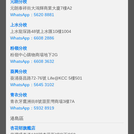
元朗分校
元朗泰祥街大鴻輝商業大廈7樓A2
WhatsApp：5620 8881
上水分校
上水龍琛路48號上水匯10樓1004
WhatsApp：6608 2886
粉嶺分校
粉嶺中心購物商場地下2G
WhatsApp：6608 3632
葵興分校
葵涌葵昌路72-76號 Life@KCC 5樓501
WhatsApp：5645 3102
青衣分校
青衣牙鷹洲街8號灝景灣商場3樓7A
WhatsApp：5932 8919
港島區
杏花邨旗艦店