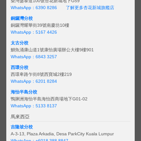
柴灣盛泰道100號杏花新城地下G59
WhatsApp：6390 8286
了解更多杏花新城旗艦店
銅鑼灣分校
銅鑼灣耀華街39號南慶坊10樓
WhatsApp：5167 4426
太古分校
鰂魚涌康山道1號康怡廣場辦公大樓9樓901
WhatsApp：6843 3257
西環分校
西環卑路乍街8號西寶城2樓219
WhatsApp：6201 8284
海怡半島分校
鴨脷洲海怡半島海怡西商場地下G01-02
WhatsApp：5133 8137
馬來西亞
吉隆坡分校
A-3-13, Plaza Arkadia, Desa ParkCity Kuala Lumpur
WhatsApp：
+6018 388 8847