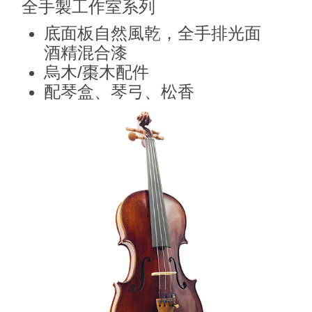
全手製工作室系列
底面板自然風乾，全手排光面
酒精混合漆
烏木/棗木配件
配琴盒、琴弓、松香