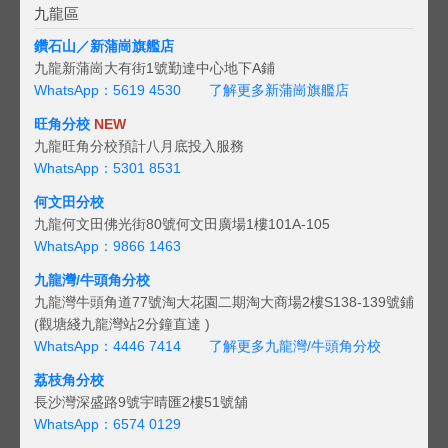
九龍區
鑽石山／新蒲崗旗艦店
九龍新蒲崗大有街1號勤達中心地下A鋪
WhatsApp：5619 4530
了解更多新蒲崗旗艦店
旺角分校
NEW
九龍旺角分校預計八月底投入服務
WhatsApp：5301 8531
何文田分校
九龍何文田佛光街80號何文田廣場1樓101A-105
WhatsApp：9866 1463
九龍灣/牛頭角分校
九龍灣牛頭角道77號淘大花園二期淘大商場2樓S138-139號鋪
(觀塘綫九龍灣站2分鐘直達 )
WhatsApp：4446 7414
了解更多九龍灣/牛頭角分校
荔枝角分校
長沙灣深盛路9號宇晴匯2樓51號舖
WhatsApp：6574 0129