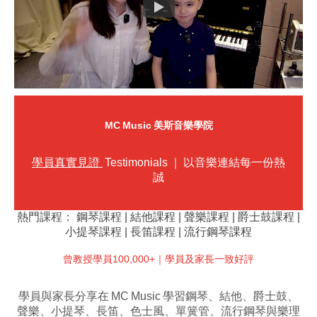
MC Music 美斯音樂學院
學員真實見證
Testimonials ｜ 以音樂連結每一份熱
誠
熱門課程：
鋼琴課程
|
結他課程
|
聲樂課程
|
爵士鼓課程
|
小提琴課程
|
長笛課程
|
流行鋼琴課程
曾教授學員100,000+｜學員及家長一致好評
學員與家長分享在 MC Music 學習鋼琴、結他、爵士鼓、
聲樂、小提琴、長笛、色士風、單簧管、流行鋼琴與樂理