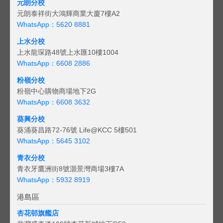
元朗分校
元朗泰祥街大鴻輝商業大廈7樓A2
WhatsApp：5620 8881
上水分校
上水龍琛路48號上水匯10樓1004
WhatsApp：6608 2886
粉嶺分校
粉嶺中心購物商場地下2G
WhatsApp：6608 3632
葵興分校
葵涌葵昌路72-76號 Life@KCC 5樓501
WhatsApp：5645 3102
青衣分校
青衣牙鷹洲街8號灝景灣商場3樓7A
WhatsApp：5932 8919
港島區
杏花邨旗艦店