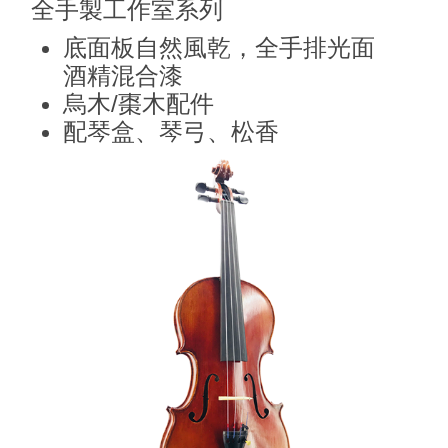
全手製工作室系列
底面板自然風乾，全手排光面
酒精混合漆
烏木/棗木配件
配琴盒、琴弓、松香