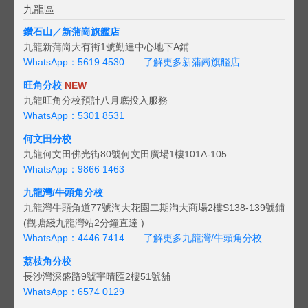
九龍區
鑽石山／新蒲崗旗艦店
九龍新蒲崗大有街1號勤達中心地下A鋪
WhatsApp：5619 4530
了解更多新蒲崗旗艦店
旺角分校
NEW
九龍旺角分校預計八月底投入服務
WhatsApp：5301 8531
何文田分校
九龍何文田佛光街80號何文田廣場1樓101A-105
WhatsApp：9866 1463
九龍灣/牛頭角分校
九龍灣牛頭角道77號淘大花園二期淘大商場2樓S138-139號鋪
(觀塘綫九龍灣站2分鐘直達 )
WhatsApp：4446 7414
了解更多九龍灣/牛頭角分校
荔枝角分校
長沙灣深盛路9號宇晴匯2樓51號舖
WhatsApp：6574 0129