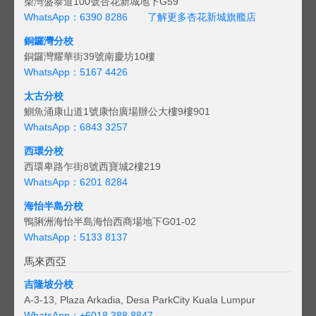
柴灣盛泰道100號杏花新城地下G59
WhatsApp：6390 8286
了解更多杏花新城旗艦店
銅鑼灣分校
銅鑼灣耀華街39號南慶坊10樓
WhatsApp：5167 4426
太古分校
鰂魚涌康山道1號康怡廣場辦公大樓9樓901
WhatsApp：6843 3257
西環分校
西環卑路乍街8號西寶城2樓219
WhatsApp：6201 8284
海怡半島分校
鴨脷洲海怡半島海怡西商場地下G01-02
WhatsApp：5133 8137
馬來西亞
吉隆坡分校
A-3-13, Plaza Arkadia, Desa ParkCity Kuala Lumpur
WhatsApp：
+6018 388 8847