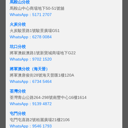
馬鞍山分校
馬鞍山中心商場地下50-51號舖
WhatsApp：5171 2707
火炭分校
火炭駿景路1號駿景廣場G51
WhatsApp：6278 0084
坑口分校
將軍澳銀澳路1號新寶城商場地下G22
WhatsApp：9702 1520
將軍澳分校（海天晉）
將軍澳唐俊街28號海天晉匯1樓120A
WhatsApp：6734 5464
荃灣分校
荃灣青山公路264-298號南豐中心16樓1614
WhatsApp：9139 4872
屯門分校
屯門屯喜路2號栢麗廣場21樓2106
WhatsApp：9546 1793