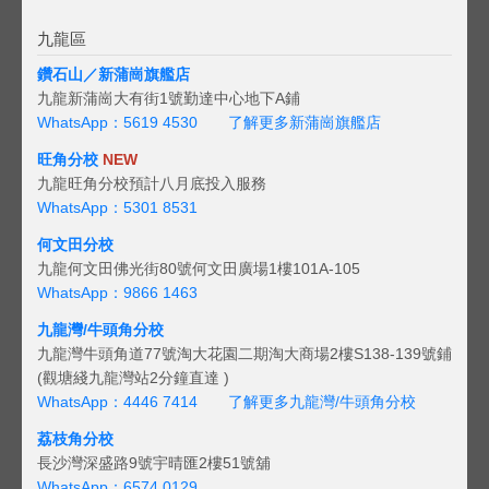
九龍區
鑽石山／新蒲崗旗艦店
九龍新蒲崗大有街1號勤達中心地下A鋪
WhatsApp：5619 4530
了解更多新蒲崗旗艦店
旺角分校
NEW
九龍旺角分校預計八月底投入服務
WhatsApp：5301 8531
何文田分校
九龍何文田佛光街80號何文田廣場1樓101A-105
WhatsApp：9866 1463
九龍灣/牛頭角分校
九龍灣牛頭角道77號淘大花園二期淘大商場2樓S138-139號鋪
(觀塘綫九龍灣站2分鐘直達 )
WhatsApp：4446 7414
了解更多九龍灣/牛頭角分校
荔枝角分校
長沙灣深盛路9號宇晴匯2樓51號舖
WhatsApp：6574 0129