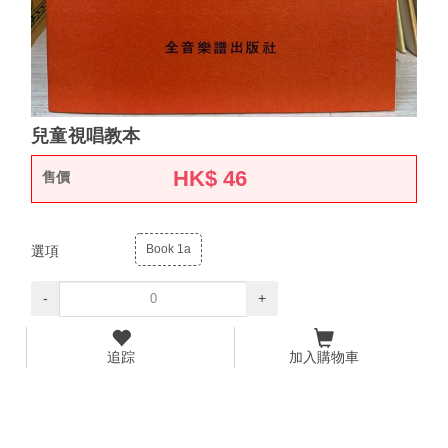
兒童視唱教本
HK$
46
售價
Book 1a
選項
-
+
追踪
加入購物車