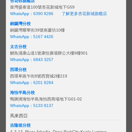
杏花邨旗艦店
柴灣盛泰道100號杏花新城地下G59
WhatsApp：6390 8286
了解更多杏花新城旗艦店
銅鑼灣分校
銅鑼灣耀華街39號南慶坊10樓
WhatsApp：5167 4426
太古分校
鰂魚涌康山道1號康怡廣場辦公大樓9樓901
WhatsApp：6843 3257
西環分校
西環卑路乍街8號西寶城2樓219
WhatsApp：6201 8284
海怡半島分校
鴨脷洲海怡半島海怡西商場地下G01-02
WhatsApp：5133 8137
馬來西亞
吉隆坡分校
A-3-13, Plaza Arkadia, Desa ParkCity Kuala Lumpur