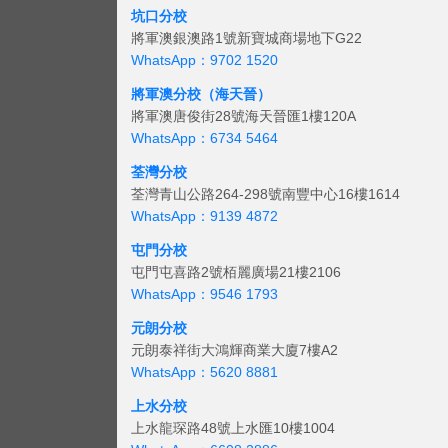
坑口分校
將軍澳銀澳路1號新寶城商場地下G22
WhatsApp：9702 1520
將軍澳分校（海天晉）
將軍澳唐俊街28號海天晉匯1樓120A
WhatsApp：6734 5464
荃灣分校
荃灣青山公路264-298號南豐中心16樓1614
WhatsApp：9139 4872
屯門分校
屯門屯喜路2號栢麗廣場21樓2106
WhatsApp：9546 1793
元朗分校
元朗泰祥街大鴻輝商業大廈7樓A2
WhatsApp：5620 8881
上水分校
上水龍琛路48號上水匯10樓1004