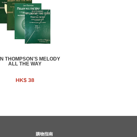
N THOMPSON’S MELODY
ALL THE WAY
HK$ 38
購物指南