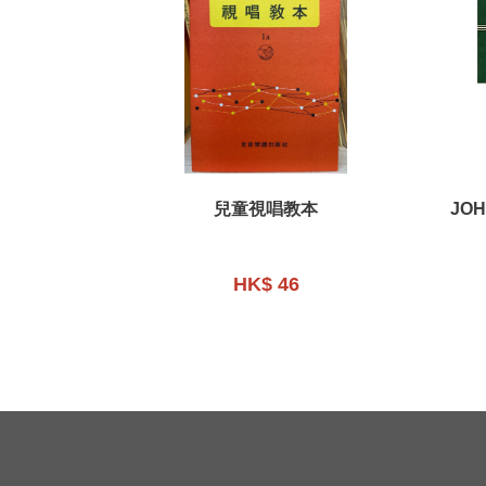
兒童視唱教本
JOH
HK$ 46