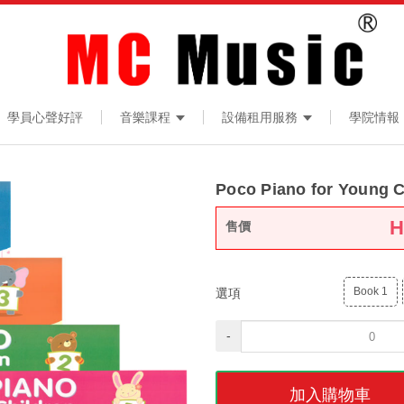
學員心聲好評
音樂課程
設備租用服務
學院情報
Poco Piano for Young C
售價
Book 1
選項
-
加入購物車