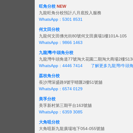
旺角分校
NEW
九龍旺角分校預計八月底投入服務
WhatsApp：5301 8531
何文田分校
九龍何文田佛光街80號何文田廣場1樓101A-105
WhatsApp：9866 1463
九龍灣/牛頭角分校
九龍灣牛頭角道77號淘大花園二期淘大商場2樓S138
WhatsApp：4446 7414
了解更多九龍灣/牛頭
荔枝角分校
長沙灣深盛路9號宇晴匯2樓51號舖
WhatsApp：6574 0129
美孚分校
美孚新村第三期平台163號舖
WhatsApp：6359 3085
大角咀分校
大角咀新九龍廣場地下054-055號舖