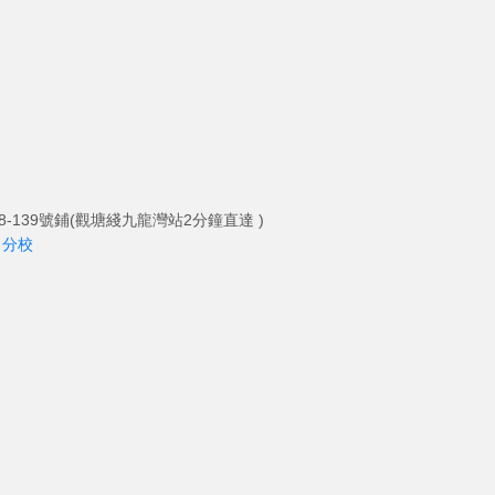
-139號鋪(觀塘綫九龍灣站2分鐘直達 )
角分校