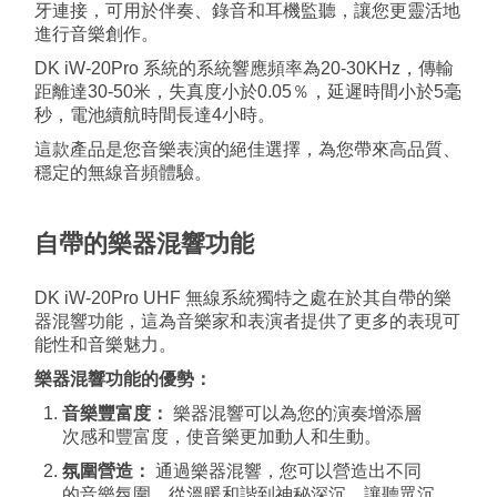
牙連接，可用於伴奏、錄音和耳機監聽，讓您更靈活地
進行音樂創作。
DK iW-20Pro 系統的系統響應頻率為20-30KHz，傳輸
距離達30-50米，失真度小於0.05％，延遲時間小於5毫
秒，電池續航時間長達4小時。
這款產品是您音樂表演的絕佳選擇，為您帶來高品質、
穩定的無線音頻體驗。
自帶的樂器混響功能
DK iW-20Pro UHF 無線系統獨特之處在於其自帶的樂
器混響功能，這為音樂家和表演者提供了更多的表現可
能性和音樂魅力。
樂器混響功能的優勢：
音樂豐富度：
樂器混響可以為您的演奏增添層
次感和豐富度，使音樂更加動人和生動。
氛圍營造：
通過樂器混響，您可以營造出不同
的音樂氛圍，從溫暖和諧到神秘深沉，讓聽眾沉