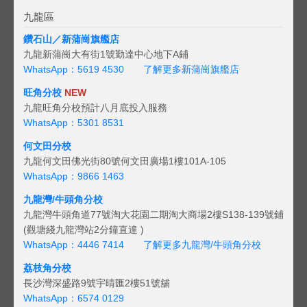
九龍區
鑽石山／新蒲崗旗艦店
九龍新蒲崗大有街1號勤達中心地下A鋪
WhatsApp：5619 4530
了解更多新蒲崗旗艦店
旺角分校
NEW
九龍旺角分校預計八月底投入服務
WhatsApp：5301 8531
何文田分校
九龍何文田佛光街80號何文田廣場1樓101A-105
WhatsApp：9866 1463
九龍灣/牛頭角分校
九龍灣牛頭角道77號淘大花園二期淘大商場2樓S138-139號鋪
(觀塘綫九龍灣站2分鐘直達 )
WhatsApp：4446 7414
了解更多九龍灣/牛頭角分校
荔枝角分校
長沙灣深盛路9號宇晴匯2樓51號舖
WhatsApp：6574 0129