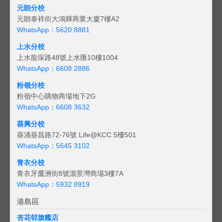
元朗分校
元朗泰祥街大鴻輝商業大廈7樓A2
WhatsApp：5620 8881
上水分校
上水龍琛路48號上水匯10樓1004
WhatsApp：6608 2886
粉嶺分校
粉嶺中心購物商場地下2G
WhatsApp：6608 3632
葵興分校
葵涌葵昌路72-76號 Life@KCC 5樓501
WhatsApp：5645 3102
青衣分校
青衣牙鷹洲街8號灝景灣商場3樓7A
WhatsApp：5932 8919
港島區
杏花邨旗艦店