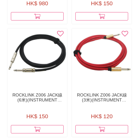
RECEIVER IW-40
HK$ 980
HK$ 150
ROCKLINK Z006 JACK線
ROCKLINK Z006 JACK線
(6米)(INSTRUMENT
(3米)(INSTRUMENT
CABLE)
CABLE)
HK$ 150
HK$ 120