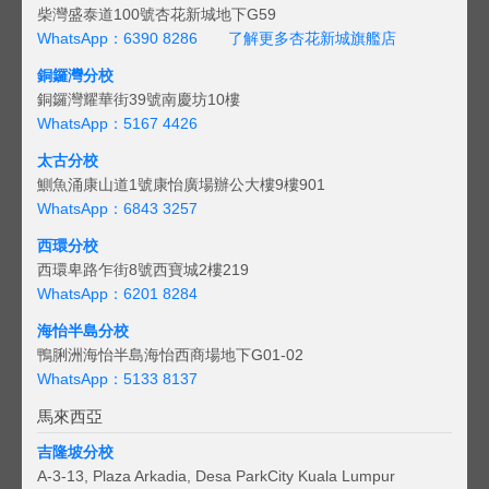
柴灣盛泰道100號杏花新城地下G59
WhatsApp：6390 8286
了解更多杏花新城旗艦店
銅鑼灣分校
銅鑼灣耀華街39號南慶坊10樓
WhatsApp：5167 4426
太古分校
鰂魚涌康山道1號康怡廣場辦公大樓9樓901
WhatsApp：6843 3257
西環分校
西環卑路乍街8號西寶城2樓219
WhatsApp：6201 8284
海怡半島分校
鴨脷洲海怡半島海怡西商場地下G01-02
WhatsApp：5133 8137
馬來西亞
吉隆坡分校
A-3-13, Plaza Arkadia, Desa ParkCity Kuala Lumpur