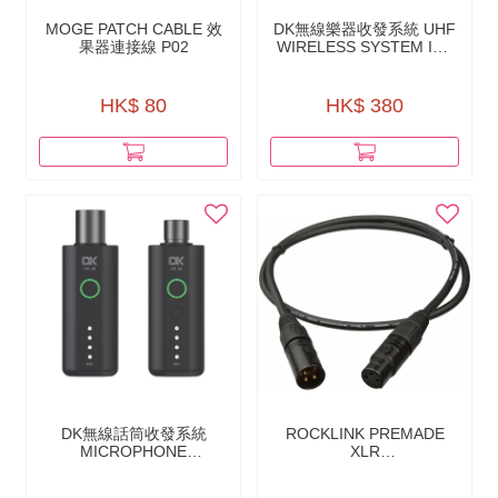
MOGE PATCH CABLE 效
DK無線樂器收發系統 UHF
果器連接線 P02
WIRELESS SYSTEM IW-
20
HK$ 80
HK$ 380
DK無線話筒收發系統
ROCKLINK PREMADE
MICROPHONE
XLR
WIRELESS
CABLES（MICROPHONE
TRANSMITTER AND
CABLE）