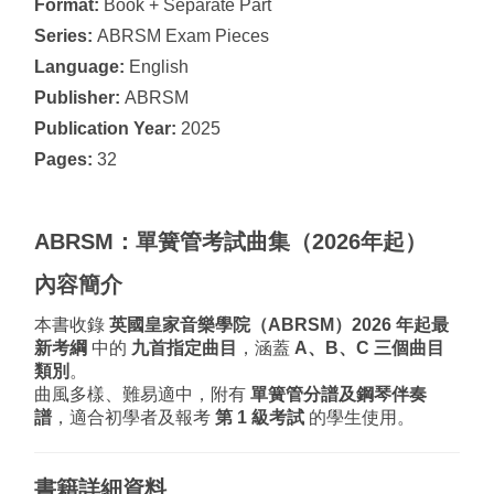
Format:
Book + Separate Part
Series:
ABRSM Exam Pieces
Language:
English
Publisher:
ABRSM
Publication Year:
2025
Pages:
32
ABRSM：單簧管考試曲集（2026年起）
內容簡介
本書收錄
英國皇家音樂學院（ABRSM）2026 年起最
新考綱
中的
九首指定曲目
，涵蓋
A、B、C 三個曲目
類別
。
曲風多樣、難易適中，附有
單簧管分譜及鋼琴伴奏
譜
，適合初學者及報考
第 1 級考試
的學生使用。
書籍詳細資料