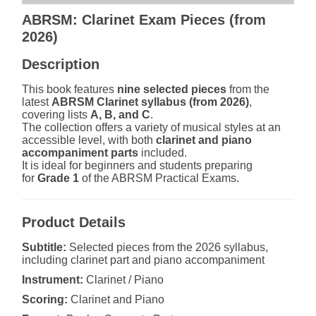
ABRSM: Clarinet Exam Pieces (from
2026)
Description
This book features
nine selected pieces
from the
latest
ABRSM Clarinet syllabus (from 2026)
,
covering lists
A, B, and C
.
The collection offers a variety of musical styles at an
accessible level, with both
clarinet and piano
accompaniment parts
included.
It is ideal for beginners and students preparing
for
Grade 1
of the ABRSM Practical Exams.
Product Details
Subtitle:
Selected pieces from the 2026 syllabus,
including clarinet part and piano accompaniment
Instrument:
Clarinet / Piano
Scoring:
Clarinet and Piano