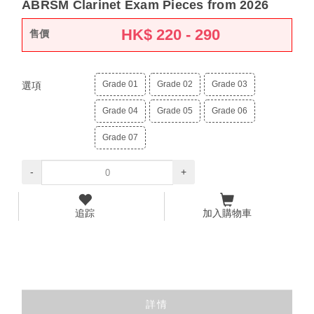
ABRSM Clarinet Exam Pieces from 2026
HK$
220 - 290
售價
Grade 01
Grade 02
Grade 03
選項
Grade 04
Grade 05
Grade 06
Grade 07
-
+
追踪
加入購物車
詳情