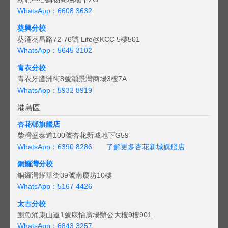
WhatsApp：6608 3632
葵興分校
葵涌葵昌路72-76號 Life@KCC 5樓501
WhatsApp：5645 3102
青衣分校
青衣牙鷹洲街8號灝景灣商場3樓7A
WhatsApp：5932 8919
港島區
杏花邨旗艦店
柴灣盛泰道100號杏花新城地下G59
WhatsApp：6390 8286
了解更多杏花新城旗艦店
銅鑼灣分校
銅鑼灣耀華街39號南慶坊10樓
WhatsApp：5167 4426
太古分校
鰂魚涌康山道1號康怡廣場辦公大樓9樓901
WhatsApp：6843 3257