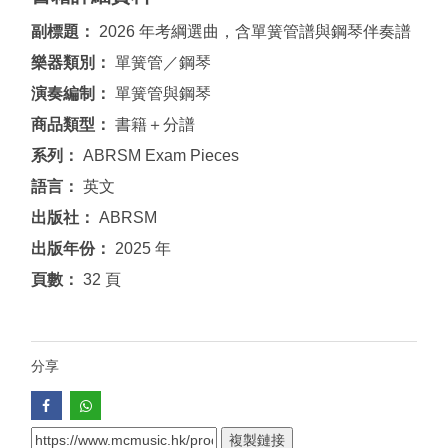
副標題：
2026 年考綱選曲，含單簧管譜與鋼琴伴奏譜
樂器類別：
單簧管／鋼琴
演奏編制：
單簧管與鋼琴
商品類型：
書籍＋分譜
系列：
ABRSM Exam Pieces
語言：
英文
出版社：
ABRSM
出版年份：
2025 年
頁數：
32 頁
分享
複製鏈接