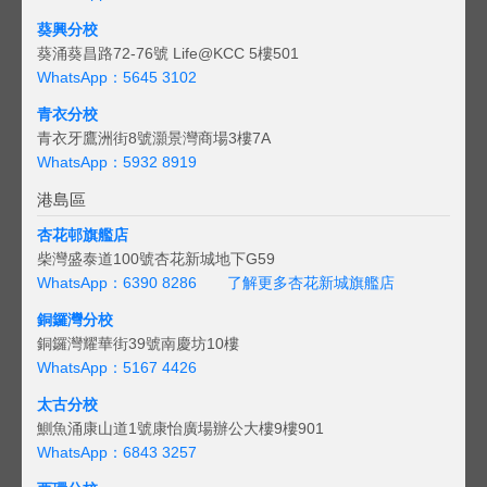
葵興分校
葵涌葵昌路72-76號 Life@KCC 5樓501
WhatsApp：5645 3102
青衣分校
青衣牙鷹洲街8號灝景灣商場3樓7A
WhatsApp：5932 8919
港島區
杏花邨旗艦店
柴灣盛泰道100號杏花新城地下G59
WhatsApp：6390 8286
了解更多杏花新城旗艦店
銅鑼灣分校
銅鑼灣耀華街39號南慶坊10樓
WhatsApp：5167 4426
太古分校
鰂魚涌康山道1號康怡廣場辦公大樓9樓901
WhatsApp：6843 3257