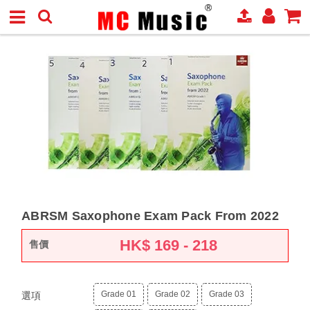
ABRSM Saxophone Exam Pack From 2022
HK$
169 - 218
售價
Grade 01
Grade 02
Grade 03
選項