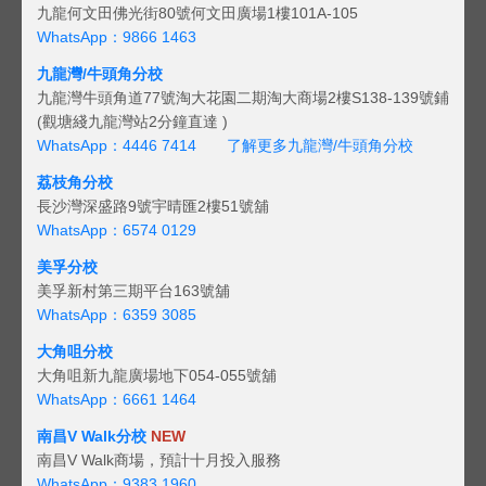
九龍何文田佛光街80號何文田廣場1樓101A-105
WhatsApp：9866 1463
九龍灣/牛頭角分校
九龍灣牛頭角道77號淘大花園二期淘大商場2樓S138-139號鋪
(觀塘綫九龍灣站2分鐘直達 )
WhatsApp：4446 7414
了解更多九龍灣/牛頭角分校
荔枝角分校
長沙灣深盛路9號宇晴匯2樓51號舖
WhatsApp：6574 0129
美孚分校
美孚新村第三期平台163號舖
WhatsApp：6359 3085
大角咀分校
大角咀新九龍廣場地下054-055號舖
WhatsApp：6661 1464
南昌V Walk分校
NEW
南昌V Walk商場，預計十月投入服務
WhatsApp：9383 1960