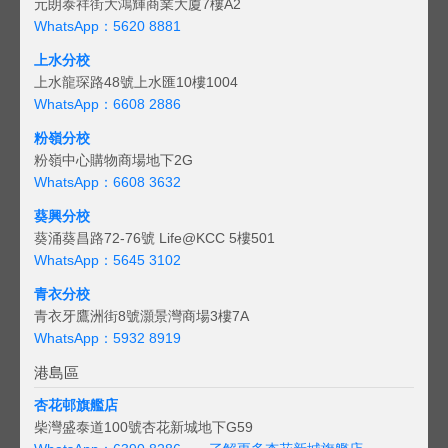
元朗泰祥街大鴻輝商業大廈7樓A2
WhatsApp：5620 8881
上水分校
上水龍琛路48號上水匯10樓1004
WhatsApp：6608 2886
粉嶺分校
粉嶺中心購物商場地下2G
WhatsApp：6608 3632
葵興分校
葵涌葵昌路72-76號 Life@KCC 5樓501
WhatsApp：5645 3102
青衣分校
青衣牙鷹洲街8號灝景灣商場3樓7A
WhatsApp：5932 8919
港島區
杏花邨旗艦店
柴灣盛泰道100號杏花新城地下G59