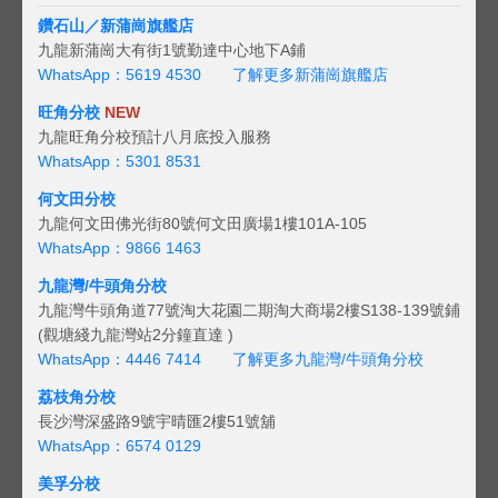
鑽石山／新蒲崗旗艦店
九龍新蒲崗大有街1號勤達中心地下A鋪
WhatsApp：5619 4530
了解更多新蒲崗旗艦店
旺角分校
NEW
九龍旺角分校預計八月底投入服務
WhatsApp：5301 8531
何文田分校
九龍何文田佛光街80號何文田廣場1樓101A-105
WhatsApp：9866 1463
九龍灣/牛頭角分校
九龍灣牛頭角道77號淘大花園二期淘大商場2樓S138-139號鋪
(觀塘綫九龍灣站2分鐘直達 )
WhatsApp：4446 7414
了解更多九龍灣/牛頭角分校
荔枝角分校
長沙灣深盛路9號宇晴匯2樓51號舖
WhatsApp：6574 0129
美孚分校