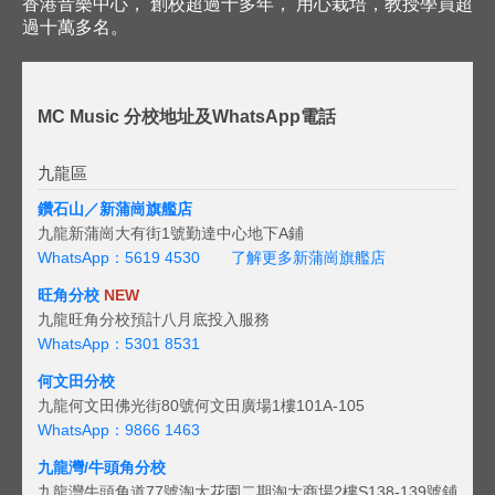
香港音樂中心， 創校超過十多年， 用心栽培，教授學員超
過十萬多名。
MC Music 分校地址及WhatsApp電話
九龍區
鑽石山／新蒲崗旗艦店
九龍新蒲崗大有街1號勤達中心地下A鋪
WhatsApp：5619 4530
了解更多新蒲崗旗艦店
旺角分校
NEW
九龍旺角分校預計八月底投入服務
WhatsApp：5301 8531
何文田分校
九龍何文田佛光街80號何文田廣場1樓101A-105
WhatsApp：9866 1463
九龍灣/牛頭角分校
九龍灣牛頭角道77號淘大花園二期淘大商場2樓S138-139號鋪