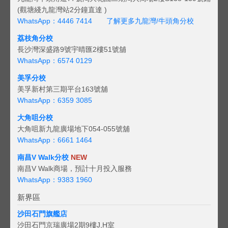
(觀塘綫九龍灣站2分鐘直達 )
WhatsApp：4446 7414
了解更多九龍灣/牛頭角分校
荔枝角分校
長沙灣深盛路9號宇晴匯2樓51號舖
WhatsApp：6574 0129
美孚分校
美孚新村第三期平台163號舖
WhatsApp：6359 3085
大角咀分校
大角咀新九龍廣場地下054-055號舖
WhatsApp：6661 1464
南昌V Walk分校
NEW
南昌V Walk商場，預計十月投入服務
WhatsApp：9383 1960
新界區
沙田石門旗艦店
沙田石門京瑞廣場2期9樓J,H室