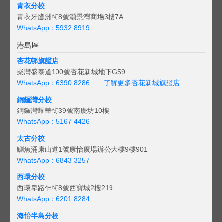
青衣分校
青衣牙鷹洲街8號灝景灣商場3樓7A
WhatsApp：5932 8919
港島區
杏花邨旗艦店
柴灣盛泰道100號杏花新城地下G59
WhatsApp：6390 8286
了解更多杏花新城旗艦店
銅鑼灣分校
銅鑼灣耀華街39號南慶坊10樓
WhatsApp：5167 4426
太古分校
鰂魚涌康山道1號康怡廣場辦公大樓9樓901
WhatsApp：6843 3257
西環分校
西環卑路乍街8號西寶城2樓219
WhatsApp：6201 8284
海怡半島分校