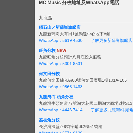
MC Music 分校地址及WhatsApp電話
九龍區
鑽石山／新蒲崗旗艦店
九龍新蒲崗大有街1號勤達中心地下A鋪
WhatsApp：5619 4530
了解更多新蒲崗旗艦店
旺角分校
NEW
九龍旺角分校預計八月底投入服務
WhatsApp：5301 8531
何文田分校
九龍何文田佛光街80號何文田廣場1樓101A-105
WhatsApp：9866 1463
九龍灣/牛頭角分校
九龍灣牛頭角道77號淘大花園二期淘大商場2樓S138
WhatsApp：4446 7414
了解更多九龍灣/牛頭
荔枝角分校
長沙灣深盛路9號宇晴匯2樓51號舖