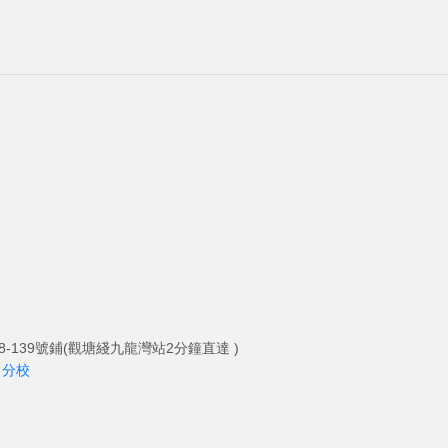
-139號鋪(觀塘綫九龍灣站2分鐘直達 )
角分校