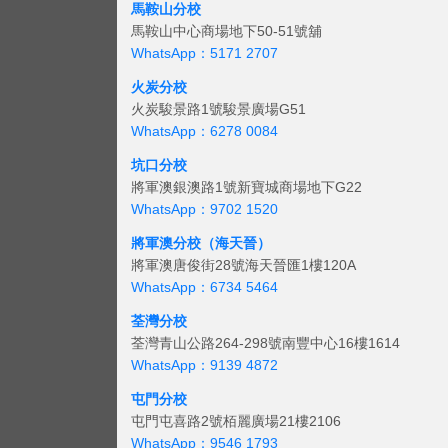
馬鞍山分校
馬鞍山中心商場地下50-51號舖
WhatsApp：5171 2707
火炭分校
火炭駿景路1號駿景廣場G51
WhatsApp：6278 0084
坑口分校
將軍澳銀澳路1號新寶城商場地下G22
WhatsApp：9702 1520
將軍澳分校（海天晉）
將軍澳唐俊街28號海天晉匯1樓120A
WhatsApp：6734 5464
荃灣分校
荃灣青山公路264-298號南豐中心16樓1614
WhatsApp：9139 4872
屯門分校
屯門屯喜路2號栢麗廣場21樓2106
WhatsApp：9546 1793