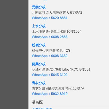
元朗分校
元朗泰祥街大鴻輝商業大廈7樓A2
WhatsApp：5620 8881
上水分校
上水龍琛路48號上水匯10樓1004
WhatsApp：6608 2886
粉嶺分校
粉嶺中心購物商場地下2G
WhatsApp：6608 3632
葵興分校
葵涌葵昌路72-76號 Life@KCC 5樓501
WhatsApp：5645 3102
青衣分校
青衣牙鷹洲街8號灝景灣商場3樓7A
WhatsApp：5932 8919
港島區