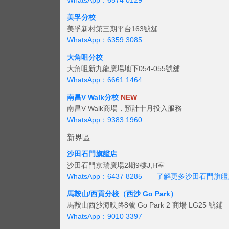
WhatsApp：6574 0129
美孚分校
美孚新村第三期平台163號舖
WhatsApp：6359 3085
大角咀分校
大角咀新九龍廣場地下054-055號舖
WhatsApp：6661 1464
南昌V Walk分校
NEW
南昌V Walk商場，預計十月投入服務
WhatsApp：9383 1960
新界區
沙田石門旗艦店
沙田石門京瑞廣場2期9樓J,H室
WhatsApp：6437 8285
了解更多沙田石門旗艦
馬鞍山/西貢
分校（西沙 Go Park）
馬鞍山西沙海映路8號 Go Park 2 商場 LG25 號鋪
WhatsApp：9010 3397