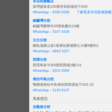
杏花邨旗艦店
柴灣盛泰道100號杏花新城地下G59
WhatsApp：6390 8286
了解更多杏花新城旗艦
銅鑼灣分校
銅鑼灣耀華街39號南慶坊10樓
WhatsApp：5167 4426
太古分校
鰂魚涌康山道1號康怡廣場辦公大樓9樓901
WhatsApp：6843 3257
西環分校
西環卑路乍街8號西寶城2樓219
WhatsApp：6201 8284
海怡半島分校
鴨脷洲海怡半島海怡西商場地下G01-02
WhatsApp：5133 8137
馬來西亞
吉隆坡分校