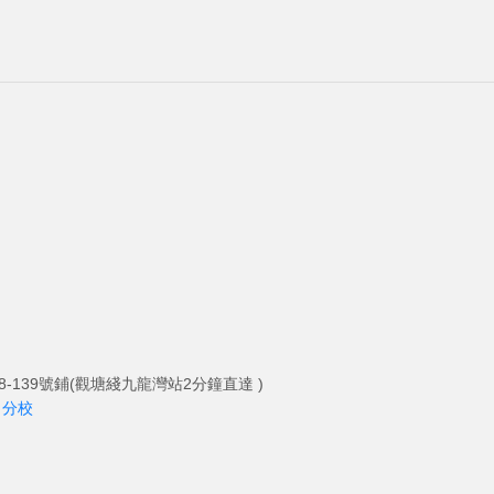
-139號鋪(觀塘綫九龍灣站2分鐘直達 )
角分校