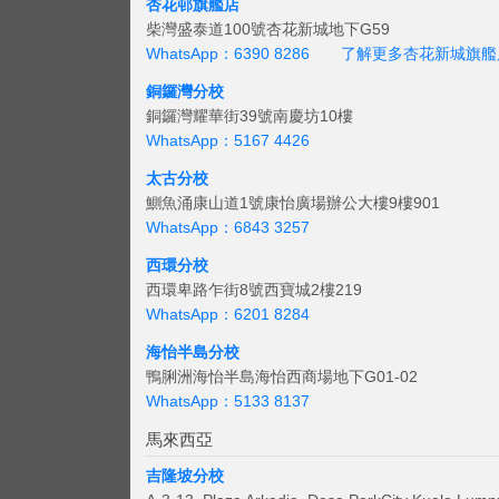
杏花邨旗艦店
柴灣盛泰道100號杏花新城地下G59
WhatsApp：6390 8286
了解更多杏花新城旗艦
銅鑼灣分校
銅鑼灣耀華街39號南慶坊10樓
WhatsApp：5167 4426
太古分校
鰂魚涌康山道1號康怡廣場辦公大樓9樓901
WhatsApp：6843 3257
西環分校
西環卑路乍街8號西寶城2樓219
WhatsApp：6201 8284
海怡半島分校
鴨脷洲海怡半島海怡西商場地下G01-02
WhatsApp：5133 8137
馬來西亞
吉隆坡分校