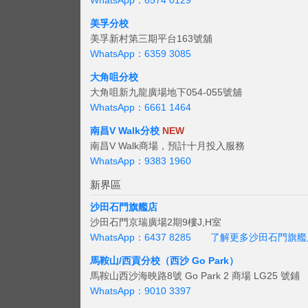
WhatsApp：6574 0129
美孚分校
美孚新村第三期平台163號舖
WhatsApp：6359 3085
大角咀分校
大角咀新九龍廣場地下054-055號舖
WhatsApp：6661 1464
南昌V Walk分校
NEW
南昌V Walk商場，預計十月投入服務
WhatsApp：9383 1960
新界區
沙田石門旗艦店
沙田石門京瑞廣場2期9樓J,H室
WhatsApp：6437 8285
了解更多沙田石門旗艦
馬鞍山/西貢
分校（西沙 Go Park）
馬鞍山西沙海映路8號 Go Park 2 商場 LG25 號鋪
WhatsApp：9010 3397