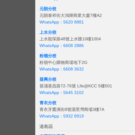
元朗分校
元朗泰祥街大鴻輝商業大廈7樓A2
WhatsApp：5620 8881
上水分校
上水龍琛路48號上水匯10樓1004
WhatsApp：6608 2886
粉嶺分校
粉嶺中心購物商場地下2G
WhatsApp：6608 3632
葵興分校
葵涌葵昌路72-76號 Life@KCC 5樓501
WhatsApp：5645 3102
青衣分校
青衣牙鷹洲街8號灝景灣商場3樓7A
WhatsApp：5932 8919
港島區