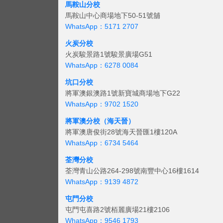
馬鞍山分校
馬鞍山中心商場地下50-51號舖
WhatsApp：5171 2707
火炭分校
火炭駿景路1號駿景廣場G51
WhatsApp：6278 0084
坑口分校
將軍澳銀澳路1號新寶城商場地下G22
WhatsApp：9702 1520
將軍澳分校（海天晉）
將軍澳唐俊街28號海天晉匯1樓120A
WhatsApp：6734 5464
荃灣分校
荃灣青山公路264-298號南豐中心16樓1614
WhatsApp：9139 4872
屯門分校
屯門屯喜路2號栢麗廣場21樓2106
WhatsApp：9546 1793