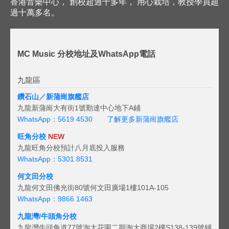
香港音樂中心， 創校超過十多年， 用心栽培，教授學員超
過十萬多名。
MC Music 分校地址及WhatsApp電話
九龍區
鑽石山／新蒲崗旗艦店
九龍新蒲崗大有街1號勤達中心地下A鋪
WhatsApp：5619 4530
了解更多新蒲崗旗艦店
旺角分校
NEW
九龍旺角分校預計八月底投入服務
WhatsApp：5301 8531
何文田分校
九龍何文田佛光街80號何文田廣場1樓101A-105
WhatsApp：9866 1463
九龍灣/牛頭角分校
九龍灣牛頭角道77號淘大花園二期淘大商場2樓S138-139號鋪