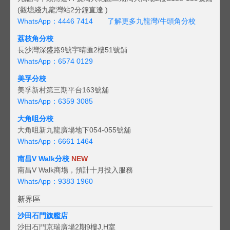
(觀塘綫九龍灣站2分鐘直達 )
WhatsApp：4446 7414
了解更多九龍灣/牛頭角分校
荔枝角分校
長沙灣深盛路9號宇晴匯2樓51號舖
WhatsApp：6574 0129
美孚分校
美孚新村第三期平台163號舖
WhatsApp：6359 3085
大角咀分校
大角咀新九龍廣場地下054-055號舖
WhatsApp：6661 1464
南昌V Walk分校
NEW
南昌V Walk商場，預計十月投入服務
WhatsApp：9383 1960
新界區
沙田石門旗艦店
沙田石門京瑞廣場2期9樓J,H室