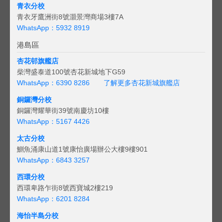
青衣分校
青衣牙鷹洲街8號灝景灣商場3樓7A
WhatsApp：5932 8919
港島區
杏花邨旗艦店
柴灣盛泰道100號杏花新城地下G59
WhatsApp：6390 8286
了解更多杏花新城旗艦店
銅鑼灣分校
銅鑼灣耀華街39號南慶坊10樓
WhatsApp：5167 4426
太古分校
鰂魚涌康山道1號康怡廣場辦公大樓9樓901
WhatsApp：6843 3257
西環分校
西環卑路乍街8號西寶城2樓219
WhatsApp：6201 8284
海怡半島分校