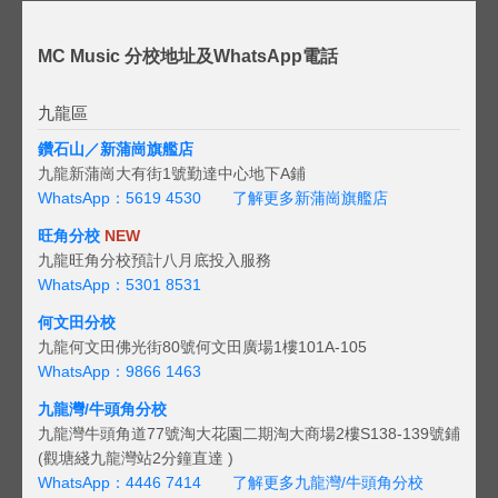
MC Music 分校地址及WhatsApp電話
九龍區
鑽石山／新蒲崗旗艦店
九龍新蒲崗大有街1號勤達中心地下A鋪
WhatsApp：5619 4530
了解更多新蒲崗旗艦店
旺角分校
NEW
九龍旺角分校預計八月底投入服務
WhatsApp：5301 8531
何文田分校
九龍何文田佛光街80號何文田廣場1樓101A-105
WhatsApp：9866 1463
九龍灣/牛頭角分校
九龍灣牛頭角道77號淘大花園二期淘大商場2樓S138-139號鋪
(觀塘綫九龍灣站2分鐘直達 )
WhatsApp：4446 7414
了解更多九龍灣/牛頭角分校