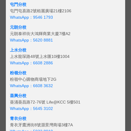
屯門分校
屯門屯喜路2號栢麗廣場21樓2106
WhatsApp：9546 1793
元朗分校
元朗泰祥街大鴻輝商業大廈7樓A2
WhatsApp：5620 8881
上水分校
上水龍琛路48號上水匯10樓1004
WhatsApp：6608 2886
粉嶺分校
粉嶺中心購物商場地下2G
WhatsApp：6608 3632
葵興分校
葵涌葵昌路72-76號 Life@KCC 5樓501
WhatsApp：5645 3102
青衣分校
青衣牙鷹洲街8號灝景灣商場3樓7A