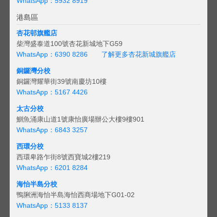
WhatsApp：5932 8919
港島區
杏花邨旗艦店
柴灣盛泰道100號杏花新城地下G59
WhatsApp：6390 8286
了解更多杏花新城旗艦店
銅鑼灣分校
銅鑼灣耀華街39號南慶坊10樓
WhatsApp：5167 4426
太古分校
鰂魚涌康山道1號康怡廣場辦公大樓9樓901
WhatsApp：6843 3257
西環分校
西環卑路乍街8號西寶城2樓219
WhatsApp：6201 8284
海怡半島分校
鴨脷洲海怡半島海怡西商場地下G01-02
WhatsApp：5133 8137