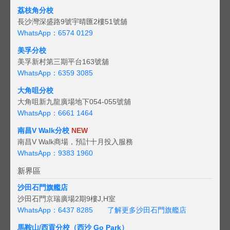
荔枝角分校
長沙灣深盛路9號宇晴匯2樓51號舖
WhatsApp：6574 0129
美孚分校
美孚新村第三期平台163號舖
WhatsApp：6359 3085
大角咀分校
大角咀新九龍廣場地下054-055號舖
WhatsApp：6661 1464
南昌V Walk分校
NEW
南昌V Walk商場，預計十月投入服務
WhatsApp：9383 1960
新界區
沙田石門旗艦店
沙田石門京瑞廣場2期9樓J,H室
WhatsApp：6437 8285
了解更多沙田石門旗艦店
馬鞍山/西貢
分校（西沙 Go Park）