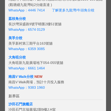
(觀塘綫九龍灣站2分鐘直達 )
WhatsApp：4446 7414
了解更多九龍灣/牛頭角分校
荔枝角分校
長沙灣深盛路9號宇晴匯2樓51號舖
WhatsApp：6574 0129
美孚分校
美孚新村第三期平台163號舖
WhatsApp：6359 3085
大角咀分校
大角咀新九龍廣場地下054-055號舖
WhatsApp：6661 1464
南昌V Walk分校
NEW
南昌V Walk商場，預計十月投入服務
WhatsApp：9383 1960
新界區
沙田石門旗艦店
沙田石門京瑞廣場2期9樓J,H室