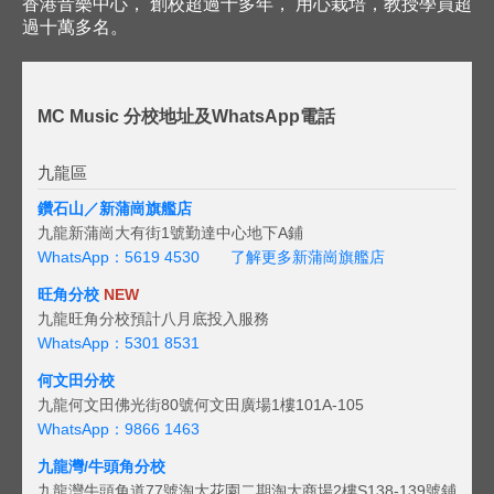
香港音樂中心， 創校超過十多年， 用心栽培，教授學員超
過十萬多名。
MC Music 分校地址及WhatsApp電話
九龍區
鑽石山／新蒲崗旗艦店
九龍新蒲崗大有街1號勤達中心地下A鋪
WhatsApp：5619 4530
了解更多新蒲崗旗艦店
旺角分校
NEW
九龍旺角分校預計八月底投入服務
WhatsApp：5301 8531
何文田分校
九龍何文田佛光街80號何文田廣場1樓101A-105
WhatsApp：9866 1463
九龍灣/牛頭角分校
九龍灣牛頭角道77號淘大花園二期淘大商場2樓S138-139號鋪