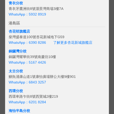
青衣分校
青衣牙鷹洲街8號灝景灣商場3樓7A
WhatsApp：5932 8919
港島區
杏花邨旗艦店
柴灣盛泰道100號杏花新城地下G59
WhatsApp：6390 8286
了解更多杏花新城旗艦店
銅鑼灣分校
銅鑼灣耀華街39號南慶坊10樓
WhatsApp：5167 4426
太古分校
鰂魚涌康山道1號康怡廣場辦公大樓9樓901
WhatsApp：6843 3257
西環分校
西環卑路乍街8號西寶城2樓219
WhatsApp：6201 8284
海怡半島分校