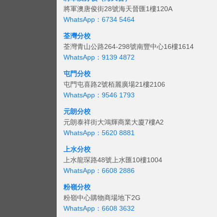
將軍澳唐俊街28號海天晉匯1樓120A
WhatsApp：6734 5464
荃灣分校
荃灣青山公路264-298號南豐中心16樓1614
WhatsApp：9139 4872
屯門分校
屯門屯喜路2號栢麗廣場21樓2106
WhatsApp：9546 1793
元朗分校
元朗泰祥街大鴻輝商業大廈7樓A2
WhatsApp：5620 8881
上水分校
上水龍琛路48號上水匯10樓1004
WhatsApp：6608 2886
粉嶺分校
粉嶺中心購物商場地下2G
WhatsApp：6608 3632