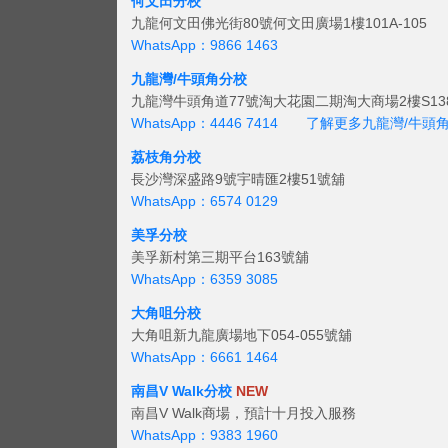
何文田分校
九龍何文田佛光街80號何文田廣場1樓101A-105
WhatsApp：9866 1463
九龍灣/牛頭角分校
九龍灣牛頭角道77號淘大花園二期淘大商場2樓S138
WhatsApp：4446 7414
了解更多九龍灣/牛頭
荔枝角分校
長沙灣深盛路9號宇晴匯2樓51號舖
WhatsApp：6574 0129
美孚分校
美孚新村第三期平台163號舖
WhatsApp：6359 3085
大角咀分校
大角咀新九龍廣場地下054-055號舖
WhatsApp：6661 1464
南昌V Walk分校
NEW
南昌V Walk商場，預計十月投入服務
WhatsApp：9383 1960