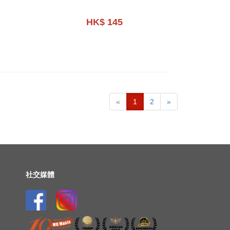
HK$ 145
«
1
2
»
社交媒體