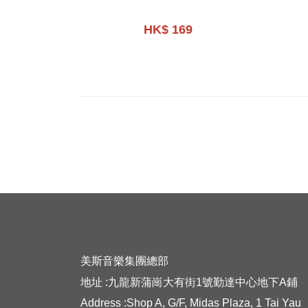
HK$ 169
美斯音樂集團總部
地址 :九龍新蒲崗大有街1號勤達中心地下A鋪
Address :Shop A, G/F, Midas Plaza, 1 Tai Yau