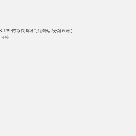
-139號鋪(觀塘綫九龍灣站2分鐘直達 )
角分校