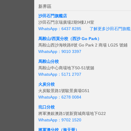
新界區
沙田石門旗艦店
沙田石門京瑞廣場2期9樓J,H室
WhatsApp：6437 8285
了解更多沙田石門旗艦
馬鞍山/西貢
分校（西沙 Go Park）
馬鞍山西沙海映路8號 Go Park 2 商場 LG25 號鋪
WhatsApp：9010 3397
馬鞍山分校
馬鞍山中心商場地下50-51號舖
WhatsApp：5171 2707
火炭分校
火炭駿景路1號駿景廣場G51
WhatsApp：6278 0084
坑口分校
將軍澳銀澳路1號新寶城商場地下G22
WhatsApp：9702 1520
將軍澳分校（海天晉）