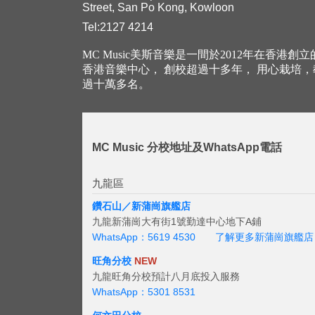
Street, San Po Kong, Kowloon
Tel:2127 4214
MC Music美斯音樂是一間於2012年在香港創
香港音樂中心， 創校超過十多年， 用心栽培
過十萬多名。
MC Music 分校地址及WhatsApp電話
九龍區
鑽石山／新蒲崗旗艦店
九龍新蒲崗大有街1號勤達中心地下A鋪
WhatsApp：5619 4530
了解更多新蒲崗旗艦店
旺角分校
NEW
九龍旺角分校預計八月底投入服務
WhatsApp：5301 8531