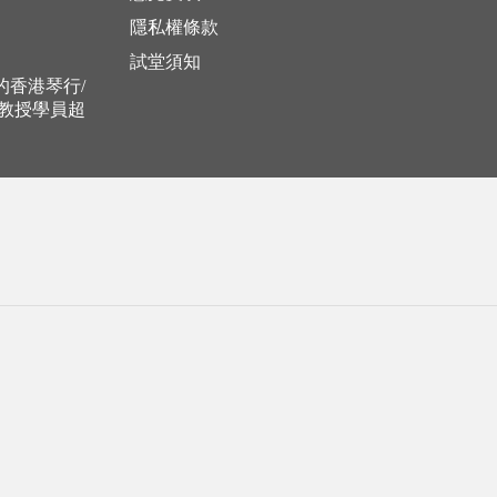
隱私權條款
試堂須知
立的香港琴行/
，教授學員超