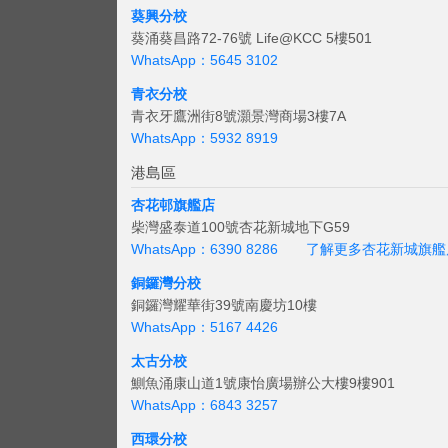
葵興分校
葵涌葵昌路72-76號 Life@KCC 5樓501
WhatsApp：5645 3102
青衣分校
青衣牙鷹洲街8號灝景灣商場3樓7A
WhatsApp：5932 8919
港島區
杏花邨旗艦店
柴灣盛泰道100號杏花新城地下G59
WhatsApp：6390 8286
了解更多杏花新城旗艦
銅鑼灣分校
銅鑼灣耀華街39號南慶坊10樓
WhatsApp：5167 4426
太古分校
鰂魚涌康山道1號康怡廣場辦公大樓9樓901
WhatsApp：6843 3257
西環分校