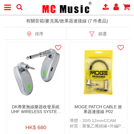
有關音箱/麥克風/效果器連接線 (7 件產品)
排序
篩選
DK專業無線樂器收發系統
MOGE PATCH CABLE 效
UHF WIRELESS SYSTEM
果器連接線 P02
IW-20 PRO
導體：20/0.12mmCCAM
材質：聚氯乙烯絕緣+外編PP
HK$ 680
紗+AL鋁箔插頭：金屬雙彎頭