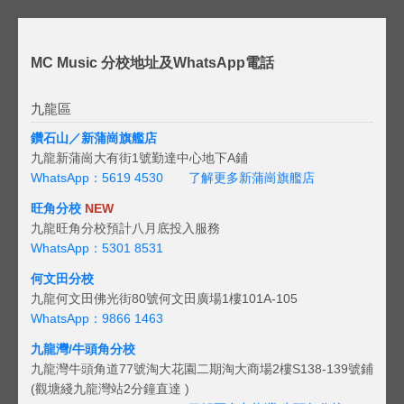
MC Music 分校地址及WhatsApp電話
九龍區
鑽石山／新蒲崗旗艦店
九龍新蒲崗大有街1號勤達中心地下A鋪
WhatsApp：5619 4530
了解更多新蒲崗旗艦店
旺角分校
NEW
九龍旺角分校預計八月底投入服務
WhatsApp：5301 8531
何文田分校
九龍何文田佛光街80號何文田廣場1樓101A-105
WhatsApp：9866 1463
九龍灣/牛頭角分校
九龍灣牛頭角道77號淘大花園二期淘大商場2樓S138-139號鋪
(觀塘綫九龍灣站2分鐘直達 )