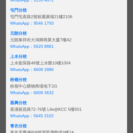
屯門分校
屯門屯喜路2號栢麗廣場21樓2106
WhatsApp：9546 1793
元朗分校
元朗泰祥街大鴻輝商業大廈7樓A2
WhatsApp：5620 8881
上水分校
上水龍琛路48號上水匯10樓1004
WhatsApp：6608 2886
粉嶺分校
粉嶺中心購物商場地下2G
WhatsApp：6608 3632
葵興分校
葵涌葵昌路72-76號 Life@KCC 5樓501
WhatsApp：5645 3102
青衣分校
青衣牙鷹洲街8號灝景灣商場3樓7A