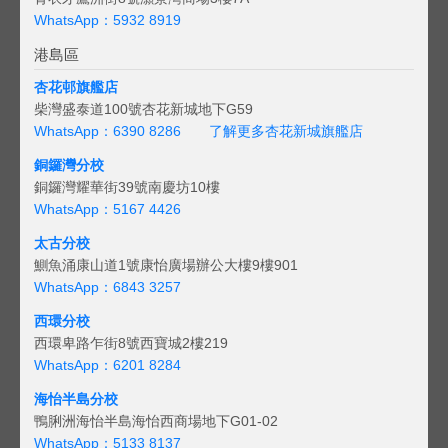
WhatsApp：5932 8919
港島區
杏花邨旗艦店
柴灣盛泰道100號杏花新城地下G59
WhatsApp：6390 8286
了解更多杏花新城旗艦店
銅鑼灣分校
銅鑼灣耀華街39號南慶坊10樓
WhatsApp：5167 4426
太古分校
鰂魚涌康山道1號康怡廣場辦公大樓9樓901
WhatsApp：6843 3257
西環分校
西環卑路乍街8號西寶城2樓219
WhatsApp：6201 8284
海怡半島分校
鴨脷洲海怡半島海怡西商場地下G01-02
WhatsApp：5133 8137