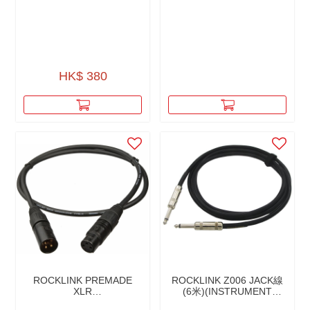
HK$ 380
ROCKLINK PREMADE
ROCKLINK Z006 JACK線
XLR
(6米)(INSTRUMENT
CABLES（MICROPHONE
CABLE)