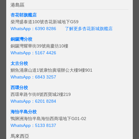
港島區
杏花邨旗艦店
柴灣盛泰道100號杏花新城地下G59
WhatsApp：6390 8286
了解更多杏花新城旗艦店
銅鑼灣分校
銅鑼灣耀華街39號南慶坊10樓
WhatsApp：5167 4426
太古分校
鰂魚涌康山道1號康怡廣場辦公大樓9樓901
WhatsApp：6843 3257
西環分校
西環卑路乍街8號西寶城2樓219
WhatsApp：6201 8284
海怡半島分校
鴨脷洲海怡半島海怡西商場地下G01-02
WhatsApp：5133 8137
馬來西亞