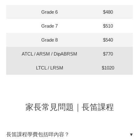
Grade 6
$480
$4
Grade 7
$510
$4
Grade 8
$540
$4
ATCL / ARSM / DipABRSM
$770
LTCL / LRSM
$1020
家長常見問題｜長笛課程
長笛課程學費包括咩內容？
▾