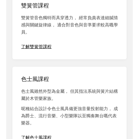
雙簧管課程
雙簧管音色獨特而具穿透力， 經常負責表達細膩情
感與關鍵旋律線， 適合對音色與音準要求較高嘅學
員。
了解雙簧管課程
色士風課程
色士風雖然外型為金屬， 但其指法系統與簧片結構
屬於木管樂家族。
呢種結合設計令色士風具備更強音量投射能力， 成
為爵士、流行音樂、小型樂隊以至獨奏舞台嘅代表
樂器。
了解色士風課程