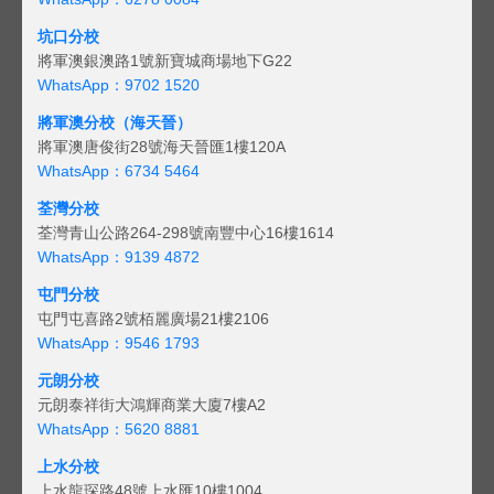
坑口分校
將軍澳銀澳路1號新寶城商場地下G22
WhatsApp：9702 1520
將軍澳分校（海天晉）
將軍澳唐俊街28號海天晉匯1樓120A
WhatsApp：6734 5464
荃灣分校
荃灣青山公路264-298號南豐中心16樓1614
WhatsApp：9139 4872
屯門分校
屯門屯喜路2號栢麗廣場21樓2106
WhatsApp：9546 1793
元朗分校
元朗泰祥街大鴻輝商業大廈7樓A2
WhatsApp：5620 8881
上水分校
上水龍琛路48號上水匯10樓1004