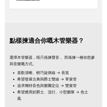
點樣揀適合你嘅木管樂器？
選擇木管樂器，唔只係揀聲音， 而係揀一種你想參
與音樂嘅方式。
喜歡清晰、輕巧旋律線 → 長笛
希望發展古典與爵士雙線 → 單簧管
追求獨特音色與樂團定位 → 雙簧管
希望應用於爵士、流行、小型樂隊 → 色士
風