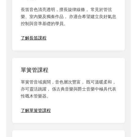
長笛音色清亮透明，擅長旋律線條， 常見於管弦
樂、室內樂及獨奏作品， 亦適合希望建立良好氣息
控制與音準基礎的學員。
了解長笛課程
單簧管課程
單簧管音域廣闊，音色層次豐富， 既可溫暖柔和，
亦可靈活跳躍， 係古典音樂與爵士音樂中極具代表
性嘅木管樂器。
了解單簧管課程