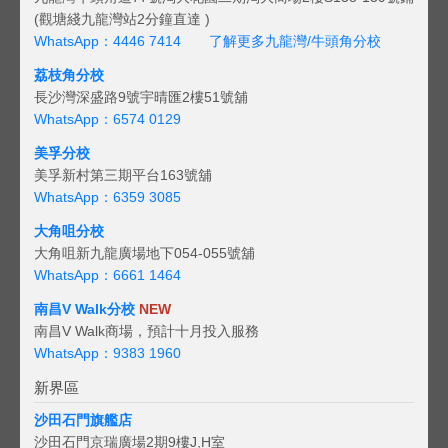
(觀塘綫九龍灣站2分鐘直達 )
WhatsApp：4446 7414
了解更多九龍灣/牛頭角分校
荔枝角分校
長沙灣深盛路9號宇晴匯2樓51號舖
WhatsApp：6574 0129
美孚分校
美孚新村第三期平台163號舖
WhatsApp：6359 3085
大角咀分校
大角咀新九龍廣場地下054-055號舖
WhatsApp：6661 1464
南昌V Walk分校
NEW
南昌V Walk商場，預計十月投入服務
WhatsApp：9383 1960
新界區
沙田石門旗艦店
沙田石門京瑞廣場2期9樓J,H室