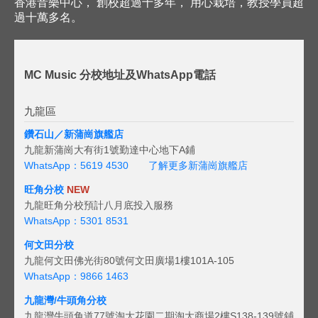
香港音樂中心， 創校超過十多年， 用心栽培，教授學員超
過十萬多名。
MC Music 分校地址及WhatsApp電話
九龍區
鑽石山／新蒲崗旗艦店
九龍新蒲崗大有街1號勤達中心地下A鋪
WhatsApp：5619 4530
了解更多新蒲崗旗艦店
旺角分校
NEW
九龍旺角分校預計八月底投入服務
WhatsApp：5301 8531
何文田分校
九龍何文田佛光街80號何文田廣場1樓101A-105
WhatsApp：9866 1463
九龍灣/牛頭角分校
九龍灣牛頭角道77號淘大花園二期淘大商場2樓S138-139號鋪