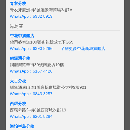
青衣分校
青衣牙鷹洲街8號灝景灣商場3樓7A
WhatsApp：5932 8919
港島區
杏花邨旗艦店
柴灣盛泰道100號杏花新城地下G59
WhatsApp：6390 8286
了解更多杏花新城旗艦店
銅鑼灣分校
銅鑼灣耀華街39號南慶坊10樓
WhatsApp：5167 4426
太古分校
鰂魚涌康山道1號康怡廣場辦公大樓9樓901
WhatsApp：6843 3257
西環分校
西環卑路乍街8號西寶城2樓219
WhatsApp：6201 8284
海怡半島分校