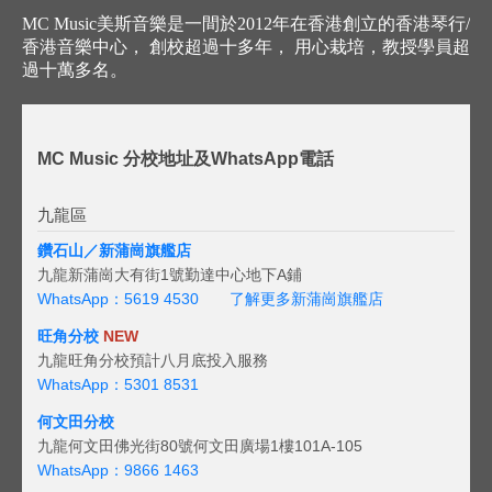
MC Music美斯音樂是一間於2012年在香港創立的香港琴行/
香港音樂中心， 創校超過十多年， 用心栽培，教授學員超
過十萬多名。
MC Music 分校地址及WhatsApp電話
九龍區
鑽石山／新蒲崗旗艦店
九龍新蒲崗大有街1號勤達中心地下A鋪
WhatsApp：5619 4530
了解更多新蒲崗旗艦店
旺角分校
NEW
九龍旺角分校預計八月底投入服務
WhatsApp：5301 8531
何文田分校
九龍何文田佛光街80號何文田廣場1樓101A-105
WhatsApp：9866 1463