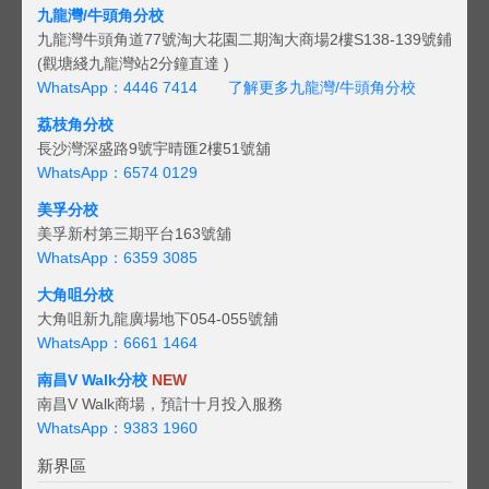
九龍灣/牛頭角分校
九龍灣牛頭角道77號淘大花園二期淘大商場2樓S138-139號鋪
(觀塘綫九龍灣站2分鐘直達 )
WhatsApp：4446 7414
了解更多九龍灣/牛頭角分校
荔枝角分校
長沙灣深盛路9號宇晴匯2樓51號舖
WhatsApp：6574 0129
美孚分校
美孚新村第三期平台163號舖
WhatsApp：6359 3085
大角咀分校
大角咀新九龍廣場地下054-055號舖
WhatsApp：6661 1464
南昌V Walk分校
NEW
南昌V Walk商場，預計十月投入服務
WhatsApp：9383 1960
新界區