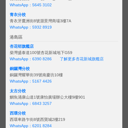
WhatsApp：5645 3102
青衣分校
青衣牙鷹洲街8號灝景灣商場3樓7A
WhatsApp：5932 8919
港島區
杏花邨旗艦店
柴灣盛泰道100號杏花新城地下G59
WhatsApp：6390 8286
了解更多杏花新城旗艦店
銅鑼灣分校
銅鑼灣耀華街39號南慶坊10樓
WhatsApp：5167 4426
太古分校
鰂魚涌康山道1號康怡廣場辦公大樓9樓901
WhatsApp：6843 3257
西環分校
西環卑路乍街8號西寶城2樓219
WhatsApp：6201 8284