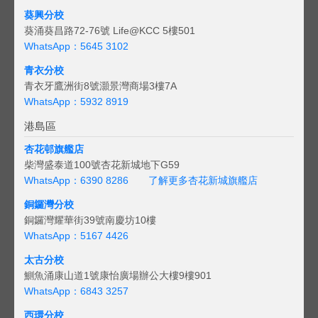
葵興分校
葵涌葵昌路72-76號 Life@KCC 5樓501
WhatsApp：5645 3102
青衣分校
青衣牙鷹洲街8號灝景灣商場3樓7A
WhatsApp：5932 8919
港島區
杏花邨旗艦店
柴灣盛泰道100號杏花新城地下G59
WhatsApp：6390 8286
了解更多杏花新城旗艦店
銅鑼灣分校
銅鑼灣耀華街39號南慶坊10樓
WhatsApp：5167 4426
太古分校
鰂魚涌康山道1號康怡廣場辦公大樓9樓901
WhatsApp：6843 3257
西環分校