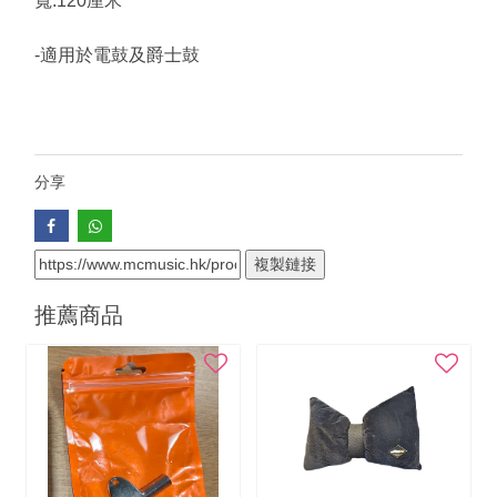
寬:120厘米
-適用於電鼓及爵士鼓
分享
複製鏈接
推薦商品