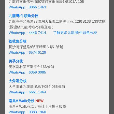
九龍何文田佛光街80號何文田廣場1樓101A-105
WhatsApp：9866 1463
九龍灣/牛頭角分校
九龍灣牛頭角道77號淘大花園二期淘大商場2樓S138-139號鋪
(觀塘綫九龍灣站2分鐘直達 )
WhatsApp：4446 7414
了解更多九龍灣/牛頭角分校
荔枝角分校
長沙灣深盛路9號宇晴匯2樓51號舖
WhatsApp：6574 0129
美孚分校
美孚新村第三期平台163號舖
WhatsApp：6359 3085
大角咀分校
大角咀新九龍廣場地下054-055號舖
WhatsApp：6661 1464
南昌V Walk分校
NEW
南昌V Walk商場，預計十月投入服務
WhatsApp：9383 1960